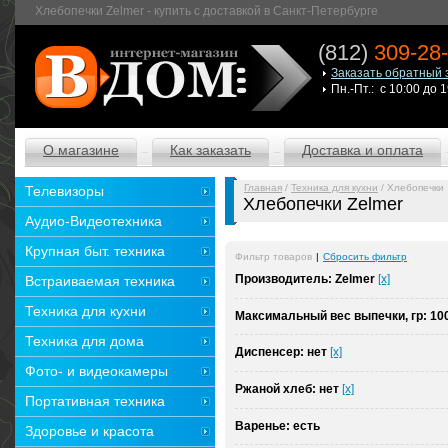
Хлебопечки Zelmer - купить с доставкой в Санкт-Петербурге
(812)
309-28
Заказать обратный 
Пн.-Пт.: с 10:00 до 
О магазине
Как заказать
Доставка и оплата
Главная
/
Техника для кухни
/ Хлебопечки
Телевизоры
Хлебопечки Zelmer
Аудио-Видеотехника
Крупная быт. техника
Фильтр товаров
|
Сбросить фильтр
Производитель:
Zelmer
[x]
Встраиваемая техника
Техника для кухни
Максимальный вес выпечки, гр:
10
Техника для дома
Диспенсер:
нет
[x]
Фото- и видеокамеры
Ржаной хлеб:
нет
[x]
Портативная техника
Варенье:
есть
Здоровье и красота