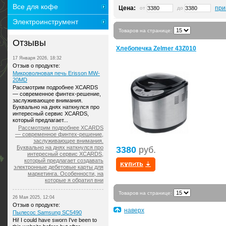
Все для кофе
Цена:
при
от
до
Электроинструмент
Товаров на странице:
Отзывы
Хлебопечка Zelmer 43Z010
17 Января 2026, 18:32
Отзыв о продукте:
Микроволновая печь Erisson MW-
20MD
Рассмотрим подробнее XCARDS
— современное финтех-решение,
заслуживающее внимания.
Буквально на днях наткнулся про
интересный сервис XCARDS,
который предлагает...
Рассмотрим подробнее XCARDS
— современное финтех-решение,
заслуживающее внимания.
Буквально на днях наткнулся про
3380
руб.
интересный сервис XCARDS,
который предлагает создавать
электронные дебетовые карты для
маркетинга. Особенности, на
которые я обратил вни
Товаров на странице:
26 Мая 2025, 12:04
Отзыв о продукте:
наверх
Пылесос Samsung SC5490
Hi! I could have sworn I've been to