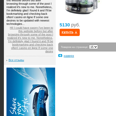
this website before but after
browsing through some of the post I
realized it's new to me. Nonetheless,
I'm definitely glad I found it and I'll be
bookmarking and checking back
often! casino en ligne If some one
desires to be updated with newest
technologies...
5130
руб.
Hi! I could have sworn I've been to
this website before but after
browsing through some of the post I
realized it's new to me. Nonetheless,
I'm definitely glad I found it and I'll be
bookmarking and checking back
Товаров на странице:
often! casino en ligne If some one
desire
наверх
Все отзывы