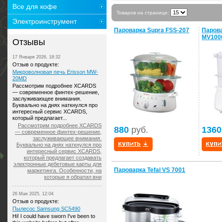
Все для кофе
Товаров на странице:
Электроинструмент
Пароварка Supra FSS-207
Парова
MV100
Отзывы
17 Января 2026, 18:32
Отзыв о продукте:
Микроволновая печь Erisson MW-
20MD
Рассмотрим подробнее XCARDS
— современное финтех-решение,
заслуживающее внимания.
Буквально на днях наткнулся про
интересный сервис XCARDS,
который предлагает...
Рассмотрим подробнее XCARDS
880
руб.
1360
— современное финтех-решение,
заслуживающее внимания.
Буквально на днях наткнулся про
интересный сервис XCARDS,
который предлагает создавать
электронные дебетовые карты для
Пароварка Tefal VS 7001
маркетинга. Особенности, на
которые я обратил вни
26 Мая 2025, 12:04
Отзыв о продукте:
Пылесос Samsung SC5490
Hi! I could have sworn I've been to