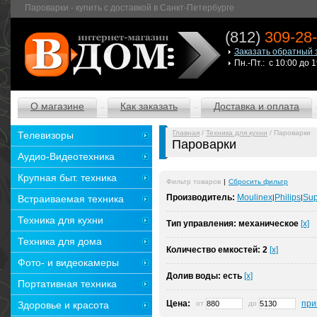
Пароварки - купить с доставкой в Санкт-Петербурге
(812)
309-28
Заказать обратный 
Пн.-Пт.: с 10:00 до 
О магазине
Как заказать
Доставка и оплата
Главная
/
Техника для кухни
/ Пароварки
Телевизоры
Пароварки
Аудио-Видеотехника
Крупная быт. техника
Фильтр товаров
|
Сбросить фильтр
Производитель:
Moulinex
Philips
Sup
Встраиваемая техника
|
|
Техника для кухни
Тип управления:
механическое
[x]
Техника для дома
Количество емкостей:
2
[x]
Фото- и видеокамеры
Долив воды:
есть
[x]
Портативная техника
Цена:
при
Здоровье и красота
от
до