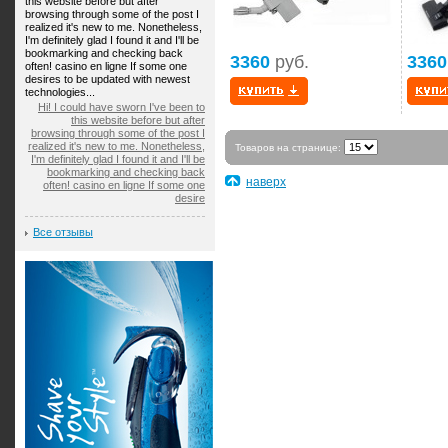
this website before but after
browsing through some of the post I
realized it's new to me. Nonetheless,
I'm definitely glad I found it and I'll be
bookmarking and checking back
3360
руб.
3360
often! casino en ligne If some one
desires to be updated with newest
technologies...
Hi! I could have sworn I've been to
this website before but after
browsing through some of the post I
realized it's new to me. Nonetheless,
Товаров на странице:
I'm definitely glad I found it and I'll be
bookmarking and checking back
наверх
often! casino en ligne If some one
desire
Все отзывы