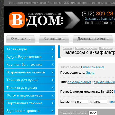
Интернет магазин бытовой техники - ЖК телевизоры, пылесосы, холод
(812)
309-28
Заказать обратный 
Пн.-Пт.: с 10:00 до 
О магазине
Как заказать
Доставка и оплата
Главная
/
Техника для дома
/
Пылесосы
/ 
Телевизоры
Пылесосы с аквафильт
Аудио-Видеотехника
Крупная быт. техника
Фильтр товаров
|
Сбросить фильтр
Встраиваемая техника
Производитель:
Supra
Техника для кухни
Тип:
с аквафильтром
с циклонным 
|
Техника для дома
Потребляемая мощность, Вт:
1800
Фото- и видеокамеры
Цена:
при
от
до
Портативная техника
Здоровье и красота
Товаров на странице: