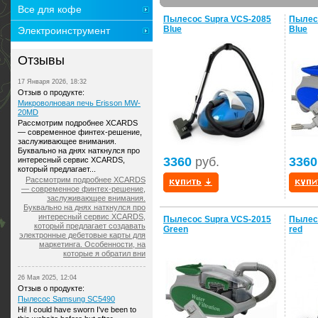
Все для кофе
Пылесос Supra VCS-2085
Пылес
Blue
Blue
Электроинструмент
Отзывы
17 Января 2026, 18:32
Отзыв о продукте:
Микроволновая печь Erisson MW-
20MD
Рассмотрим подробнее XCARDS
— современное финтех-решение,
заслуживающее внимания.
Буквально на днях наткнулся про
3360
руб.
3360
интересный сервис XCARDS,
который предлагает...
Рассмотрим подробнее XCARDS
— современное финтех-решение,
заслуживающее внимания.
Буквально на днях наткнулся про
интересный сервис XCARDS,
Пылесос Supra VCS-2015
Пылес
который предлагает создавать
Green
red
электронные дебетовые карты для
маркетинга. Особенности, на
которые я обратил вни
26 Мая 2025, 12:04
Отзыв о продукте:
Пылесос Samsung SC5490
Hi! I could have sworn I've been to