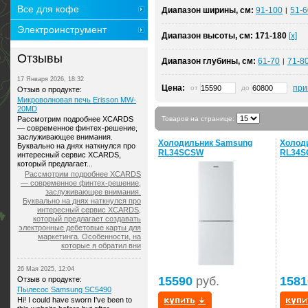
Все для кофе
Диапазон ширины, см:
91-100
51-6
|
Электроинструмент
Диапазон высоты, см:
171-180
[x]
Отзывы
Диапазон глубины, см:
61-70
71-8
|
17 Января 2026, 18:32
Цена:
при
от
до
Отзыв о продукте:
Микроволновая печь Erisson MW-
20MD
Рассмотрим подробнее XCARDS
Товаров на странице:
— современное финтех-решение,
заслуживающее внимания.
Холодильник Samsung
Холод
Буквально на днях наткнулся про
RL34SCSW
RL34
интересный сервис XCARDS,
который предлагает...
Рассмотрим подробнее XCARDS
— современное финтех-решение,
заслуживающее внимания.
Буквально на днях наткнулся про
интересный сервис XCARDS,
который предлагает создавать
электронные дебетовые карты для
маркетинга. Особенности, на
которые я обратил вни
26 Мая 2025, 12:04
15590
руб.
1581
Отзыв о продукте:
Пылесос Samsung SC5490
Hi! I could have sworn I've been to