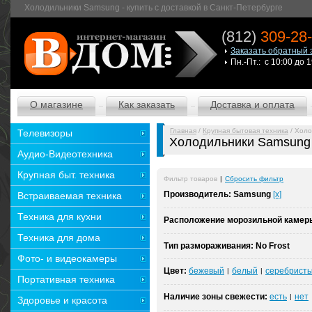
Холодильники Samsung - купить с доставкой в Санкт-Петербурге
(812)
309-28
Заказать обратный 
Пн.-Пт.: с 10:00 до 
О магазине
Как заказать
Доставка и оплата
Главная
/
Крупная бытовая техника
/ Холо
Телевизоры
Холодильники Samsung
Аудио-Видеотехника
Крупная быт. техника
Фильтр товаров
|
Сбросить фильтр
Производитель:
Samsung
[x]
Встраиваемая техника
Техника для кухни
Расположение морозильной камер
Техника для дома
Тип размораживания:
No Frost
Фото- и видеокамеры
Цвет:
бежевый
белый
серебрист
|
|
Портативная техника
Наличие зоны свежести:
есть
нет
|
Здоровье и красота