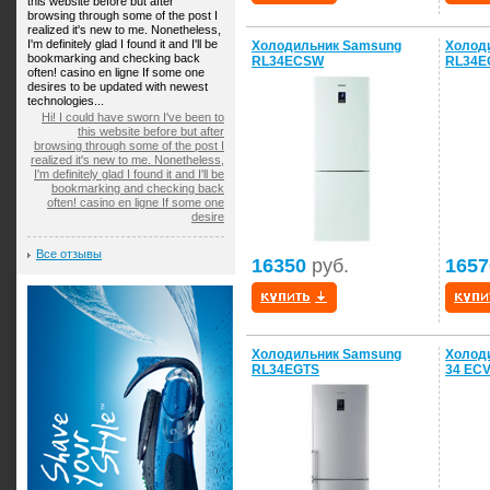
this website before but after
browsing through some of the post I
realized it's new to me. Nonetheless,
I'm definitely glad I found it and I'll be
Холодильник Samsung
Холод
bookmarking and checking back
RL34ECSW
RL34
often! casino en ligne If some one
desires to be updated with newest
technologies...
Hi! I could have sworn I've been to
this website before but after
browsing through some of the post I
realized it's new to me. Nonetheless,
I'm definitely glad I found it and I'll be
bookmarking and checking back
often! casino en ligne If some one
desire
Все отзывы
16350
руб.
1657
Холодильник Samsung
Холод
RL34EGTS
34 EC