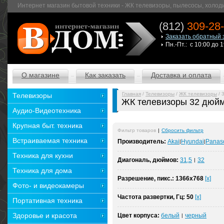
Интернет магазин бытовой техники - ЖК телевизоры, пылесосы, холод
(812)
309-28
Заказать обратный 
Пн.-Пт.: с 10:00 до 
О магазине
Как заказать
Доставка и оплата
Главная
/
Телевизоры
/
ЖК телевизоры
/ 
Телевизоры
ЖК телевизоры 32 дюй
Аудио-Видеотехника
Крупная быт. техника
Фильтр товаров
|
Сбросить фильтр
Встраиваемая техника
Производитель:
Akai
Hyundai
Panas
|
|
Техника для кухни
Диагональ, дюймов:
31,5
32
|
Техника для дома
Разрешение, пикс.:
1366x768
[x]
Фото- и видеокамеры
Частота развертки, Гц:
50
[x]
Портативная техника
Здоровье и красота
Цвет корпуса:
белый
черный
|