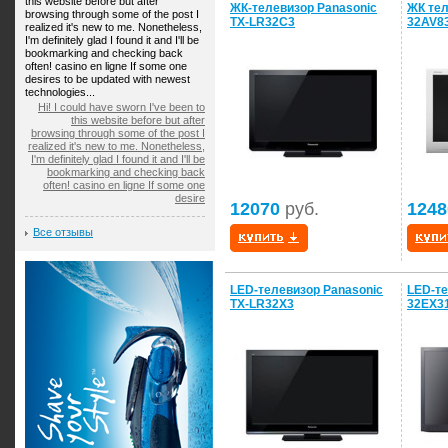
this website before but after
ЖК-телевизор Panasonic
ЖК тел
browsing through some of the post I
TX-LR32C3
32AV8
realized it's new to me. Nonetheless,
I'm definitely glad I found it and I'll be
bookmarking and checking back
often! casino en ligne If some one
desires to be updated with newest
technologies...
Hi! I could have sworn I've been to
this website before but after
browsing through some of the post I
realized it's new to me. Nonetheless,
I'm definitely glad I found it and I'll be
bookmarking and checking back
often! casino en ligne If some one
desire
12070
руб.
1248
Все отзывы
LED-телевизор Panasonic
LED-те
TX-LR32X3
32EX3