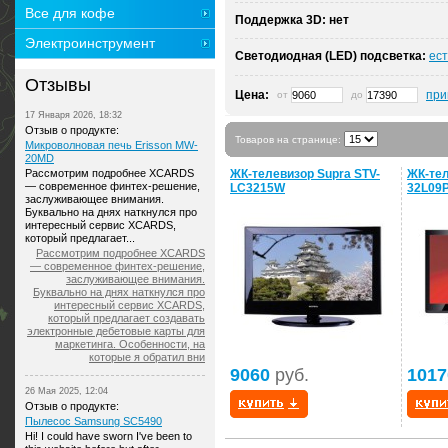
Все для кофе
Поддержка 3D:
нет
Электроинструмент
Светодиодная (LED) подсветка:
ест
Отзывы
Цена:
при
от
до
17 Января 2026, 18:32
Отзыв о продукте:
Товаров на странице:
Микроволновая печь Erisson MW-
20MD
Рассмотрим подробнее XCARDS
ЖК-телевизор Supra STV-
ЖК-тел
— современное финтех-решение,
LC3215W
32L09
заслуживающее внимания.
Буквально на днях наткнулся про
интересный сервис XCARDS,
который предлагает...
Рассмотрим подробнее XCARDS
— современное финтех-решение,
заслуживающее внимания.
Буквально на днях наткнулся про
интересный сервис XCARDS,
который предлагает создавать
электронные дебетовые карты для
маркетинга. Особенности, на
которые я обратил вни
9060
руб.
1017
26 Мая 2025, 12:04
Отзыв о продукте:
Пылесос Samsung SC5490
Hi! I could have sworn I've been to