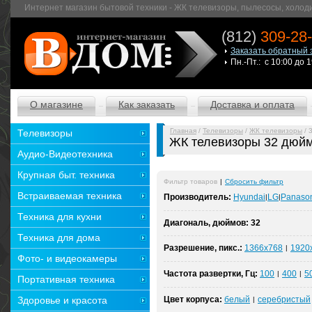
Интернет магазин бытовой техники - ЖК телевизоры, пылесосы, холод
(812)
309-28
Заказать обратный 
Пн.-Пт.: с 10:00 до 
О магазине
Как заказать
Доставка и оплата
Главная
/
Телевизоры
/
ЖК телевизоры
/ 
Телевизоры
ЖК телевизоры 32 дюй
Аудио-Видеотехника
Крупная быт. техника
Фильтр товаров
|
Сбросить фильтр
Встраиваемая техника
Производитель:
Hyundai
LG
Panaso
|
|
Техника для кухни
Диагональ, дюймов:
32
Техника для дома
Разрешение, пикс.:
1366x768
1920
|
Фото- и видеокамеры
Частота развертки, Гц:
100
400
5
|
|
Портативная техника
Здоровье и красота
Цвет корпуса:
белый
серебристый
|