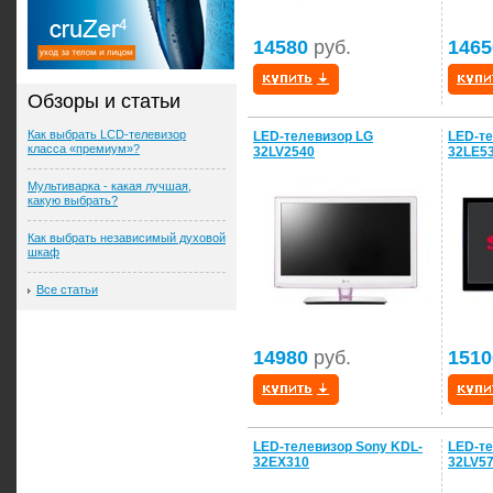
14580
руб.
1465
Обзоры и статьи
Как выбрать LCD-телевизор
LED-телевизор LG
LED-те
класса «премиум»?
32LV2540
32LE5
Мультиварка - какая лучшая,
какую выбрать?
Как выбрать независимый духовой
шкаф
Все статьи
14980
руб.
1510
LED-телевизор Sony KDL-
LED-те
32EX310
32LV5