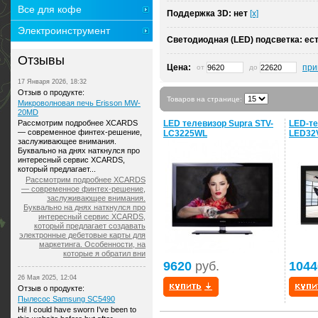
Все для кофе
Поддержка 3D:
нет
[x]
Электроинструмент
Светодиодная (LED) подсветка:
ес
Отзывы
Цена:
при
от
до
17 Января 2026, 18:32
Отзыв о продукте:
Товаров на странице:
Микроволновая печь Erisson MW-
20MD
Рассмотрим подробнее XCARDS
LED телевизор Supra STV-
LED-те
— современное финтех-решение,
LC3225WL
LED32
заслуживающее внимания.
Буквально на днях наткнулся про
интересный сервис XCARDS,
который предлагает...
Рассмотрим подробнее XCARDS
— современное финтех-решение,
заслуживающее внимания.
Буквально на днях наткнулся про
интересный сервис XCARDS,
который предлагает создавать
электронные дебетовые карты для
маркетинга. Особенности, на
которые я обратил вни
9620
руб.
1044
26 Мая 2025, 12:04
Отзыв о продукте:
Пылесос Samsung SC5490
Hi! I could have sworn I've been to