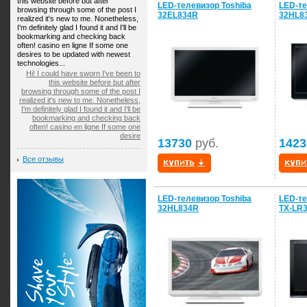
this website before but after
LED-телевизор Toshiba
LED-те
browsing through some of the post I
32EL834R
32HL8
realized it's new to me. Nonetheless,
I'm definitely glad I found it and I'll be
bookmarking and checking back
often! casino en ligne If some one
desires to be updated with newest
technologies...
Hi! I could have sworn I've been to
this website before but after
browsing through some of the post I
realized it's new to me. Nonetheless,
I'm definitely glad I found it and I'll be
bookmarking and checking back
often! casino en ligne If some one
desire
13730
руб.
1423
Все отзывы
LED-телевизор Toshiba
LED-те
32HL834R
TX-LR