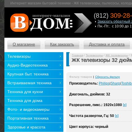
Интернет магазин бытовой техники - ЖК телевизоры, пылесосы, холод
(812)
309-28
Заказать обратный 
Пн.-Пт.: с 10:00 до 
О магазине
Как заказать
Доставка и оплата
Главная
/
Телевизоры
/
ЖК телевизоры
/ 
Телевизоры
ЖК телевизоры 32 дюй
Аудио-Видеотехника
Крупная быт. техника
Фильтр товаров
|
Сбросить фильтр
Встраиваемая техника
Производитель:
Philips
Sharp
Toshib
|
|
Техника для кухни
Диагональ, дюймов:
32
Техника для дома
Разрешение, пикс.:
1920x1080
[x]
Фото- и видеокамеры
Частота развертки, Гц:
50
[x]
Портативная техника
Здоровье и красота
Цвет корпуса:
черный