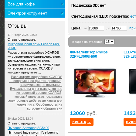
Все для кофе
Поддержка 3D:
нет
Электроинструмент
Светодиодная (LED) подсветка:
ест
Отзывы
Цена:
при
от
до
17 Января 2026, 18:32
Отзыв о продукте:
Товаров на странице:
Микроволновая печь Erisson MW-
20MD
ЖК-телевизор Philips
LED-те
Рассмотрим подробнее XCARDS
32PFL3606H/60
32HL8
— современное финтех-решение,
заслуживающее внимания.
Буквально на днях наткнулся про
интересный сервис XCARDS,
который предлагает...
Рассмотрим подробнее XCARDS
— современное финтех-решение,
заслуживающее внимания.
Буквально на днях наткнулся про
интересный сервис XCARDS,
который предлагает создавать
электронные дебетовые карты для
маркетинга. Особенности, на
которые я обратил вни
13060
руб.
1423
26 Мая 2025, 12:04
Отзыв о продукте:
Пылесос Samsung SC5490
Hi! I could have sworn I've been to