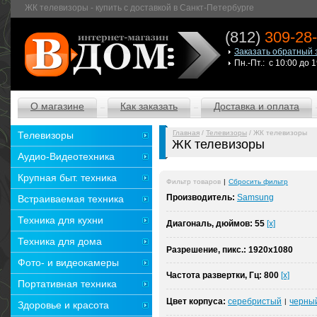
ЖК телевизоры - купить с доставкой в Санкт-Петербурге
(812)
309-28
Заказать обратный 
Пн.-Пт.: с 10:00 до 
О магазине
Как заказать
Доставка и оплата
Главная
/
Телевизоры
/ ЖК телевизоры
Телевизоры
ЖК телевизоры
Аудио-Видеотехника
Крупная быт. техника
Фильтр товаров
|
Сбросить фильтр
Производитель:
Samsung
Встраиваемая техника
Техника для кухни
Диагональ, дюймов:
55
[x]
Техника для дома
Разрешение, пикс.:
1920x1080
Фото- и видеокамеры
Частота развертки, Гц:
800
[x]
Портативная техника
Цвет корпуса:
серебристый
черны
|
Здоровье и красота