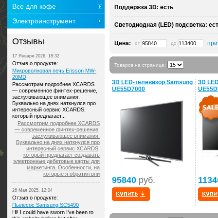
Все для кофе
Поддержка 3D:
есть
Электроинструмент
Светодиодная (LED) подсветка:
ес
Отзывы
Цена:
при
от
до
17 Января 2026, 18:32
Отзыв о продукте:
Товаров на странице:
Микроволновая печь Erisson MW-
20MD
3D LED-телевизор Samsung
3D LE
Рассмотрим подробнее XCARDS
UE55D7000
UE55D
— современное финтех-решение,
заслуживающее внимания.
Буквально на днях наткнулся про
интересный сервис XCARDS,
который предлагает...
Рассмотрим подробнее XCARDS
— современное финтех-решение,
заслуживающее внимания.
Буквально на днях наткнулся про
интересный сервис XCARDS,
который предлагает создавать
электронные дебетовые карты для
маркетинга. Особенности, на
которые я обратил вни
95840
руб.
1134
26 Мая 2025, 12:04
Отзыв о продукте:
Пылесос Samsung SC5490
Hi! I could have sworn I've been to