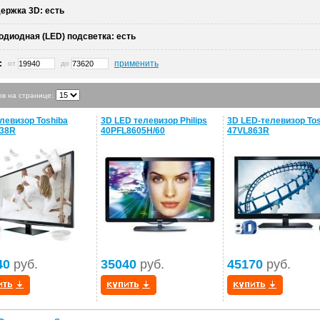
ержка 3D:
есть
одиодная (LED) подсветка:
есть
:
применить
от
до
ов на странице:
левизор Toshiba
3D LED телевизор Philips
3D LED-телевизор Tos
838R
40PFL8605H/60
47VL863R
40
руб.
35040
руб.
45170
руб.