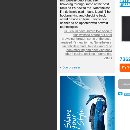
this website before but after
3D LE
browsing through some of the post I
UE55
realized it's new to me. Nonetheless,
I'm definitely glad I found it and I'll be
bookmarking and checking back
often! casino en ligne If some one
desires to be updated with newest
technologies...
Hi! I could have sworn I've been to
this website before but after
browsing through some of the post I
realized it's new to me. Nonetheless,
I'm definitely glad I found it and I'll be
bookmarking and checking back
often! casino en ligne If some one
desire
736
Все отзывы
Товар
нав