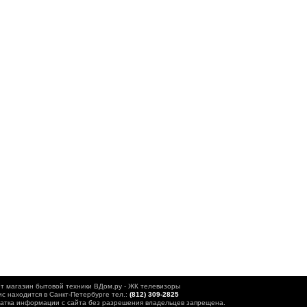
т магазин бытовой техники ВДом.ру - ЖК телевизоры
с находится в Санкт-Петербурге тел.:
(812) 309-2825
атка информации с сайта без разрешения владельцев запрещена.