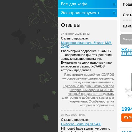
Все для кофе
Подд
Электроинструмент
Свет
Отзывы
Цена
17 Января 2026, 18:32
Отзыв о продукте:
Товар
Микроволновая печь Erisson MW-
20MD
ЖК-те
Рассмотрим подробнее XCARDS
32TL
— современное финтех-решение,
заслуживающее внимания.
Буквально на днях наткнулся про
интересный сервис XCARDS,
который предлагает...
Рассмотрим подробнее XCARDS
— современное финтех-решение,
заслуживающее внимания.
Буквально на днях наткнулся про
интересный сервис XCARDS,
который предлагает создавать
электронные дебетовые карты для
маркетинга. Особенности, на
которые я обратил вни
199
26 Мая 2025, 12:04
Отзыв о продукте:
Пылесос Samsung SC5490
Hi! I could have sworn I've been to