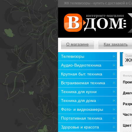
ЖК телевизоры - купить с доставкой в 
О магазине
Как заказать
Глав
Телевизоры
ЖК
Аудио-Видеотехника
Крупная быт. техника
Фильт
Прои
Встраиваемая техника
Техника для кухни
Диаг
Техника для дома
Разр
Фото- и видеокамеры
Част
Портативная техника
Цвет
Здоровье и красота