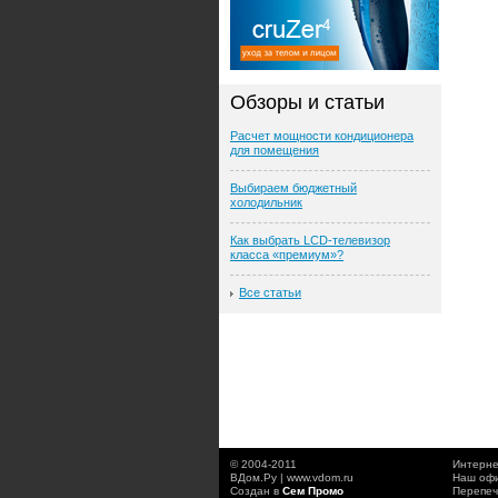
Обзоры и статьи
Расчет мощности кондиционера
для помещения
Выбираем бюджетный
холодильник
Как выбрать LCD-телевизор
класса «премиум»?
Все статьи
© 2004-2011
Интерне
ВДом.Ру | www.vdom.ru
Наш офи
Создан в
Сем Промо
Перепеч