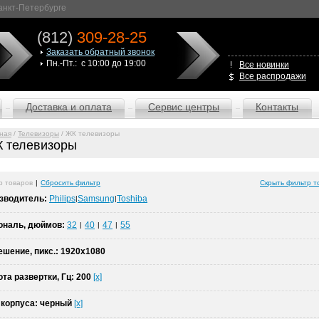
Санкт-Петербурге
(812)
309-28-25
Заказать обратный звонок
Пн.-Пт.: с 10:00 до 19:00
Все новинки
Все распродажи
Доставка и оплата
Сервис центры
Контакты
ная
/
Телевизоры
/ ЖК телевизоры
 телевизоры
р товаров
|
Сбросить фильтр
Скрыть фильтр т
зводитель:
Philips
Samsung
Toshiba
|
|
ональ, дюймов:
32
40
47
55
|
|
|
ешение, пикс.:
1920x1080
ота развертки, Гц:
200
[x]
 корпуса:
черный
[x]