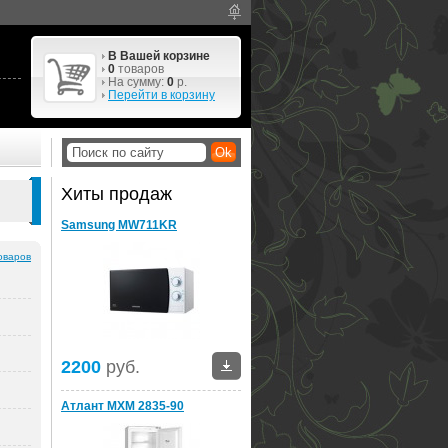
В Вашей корзине
0
товаров
На сумму:
0
р.
Перейти в корзину
Хиты продаж
Samsung MW711KR
оваров
2200
руб.
Атлант МХМ 2835-90