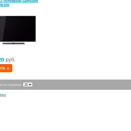
D-телевизор Samsung
D6100
20
руб.
ов на странице:
ерх