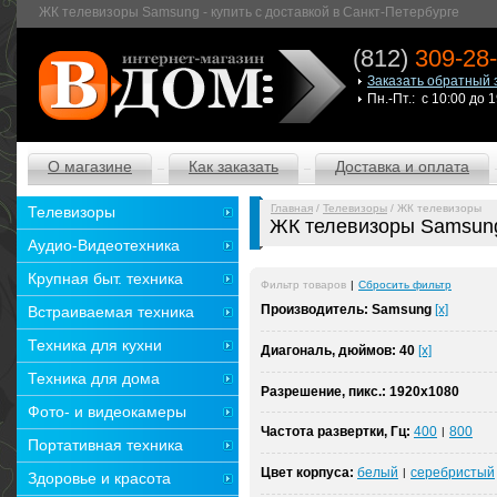
ЖК телевизоры Samsung - купить с доставкой в Санкт-Петербурге
(812)
309-28
Заказать обратный 
Пн.-Пт.: с 10:00 до 
О магазине
Как заказать
Доставка и оплата
Главная
/
Телевизоры
/ ЖК телевизоры
Телевизоры
ЖК телевизоры Samsun
Аудио-Видеотехника
Крупная быт. техника
Фильтр товаров
|
Сбросить фильтр
Производитель:
Samsung
[x]
Встраиваемая техника
Техника для кухни
Диагональ, дюймов:
40
[x]
Техника для дома
Разрешение, пикс.:
1920x1080
Фото- и видеокамеры
Частота развертки, Гц:
400
800
|
Портативная техника
Цвет корпуса:
белый
серебристый
|
Здоровье и красота