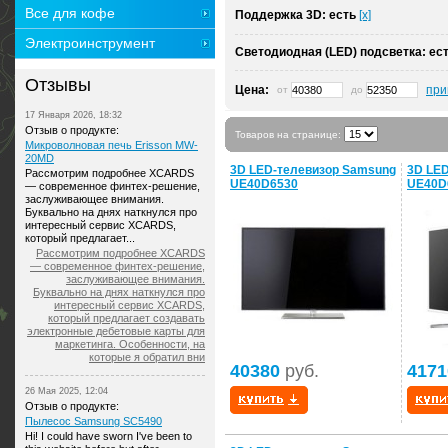
Все для кофе
Поддержка 3D:
есть
[x]
Электроинструмент
Светодиодная (LED) подсветка:
ес
Отзывы
Цена:
при
от
до
17 Января 2026, 18:32
Отзыв о продукте:
Товаров на странице:
Микроволновая печь Erisson MW-
20MD
3D LED-телевизор Samsung
3D LE
Рассмотрим подробнее XCARDS
UE40D6530
UE40D
— современное финтех-решение,
заслуживающее внимания.
Буквально на днях наткнулся про
интересный сервис XCARDS,
который предлагает...
Рассмотрим подробнее XCARDS
— современное финтех-решение,
заслуживающее внимания.
Буквально на днях наткнулся про
интересный сервис XCARDS,
который предлагает создавать
электронные дебетовые карты для
маркетинга. Особенности, на
которые я обратил вни
40380
руб.
4171
26 Мая 2025, 12:04
Отзыв о продукте:
Пылесос Samsung SC5490
Hi! I could have sworn I've been to