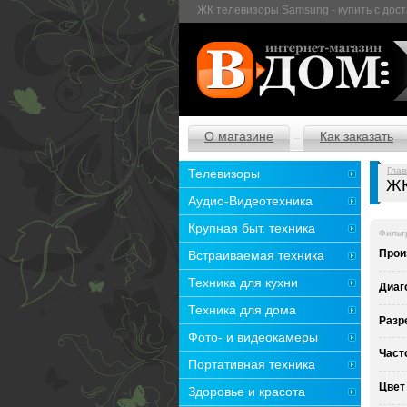
ЖК телевизоры Samsung - купить с дост
О магазине
Как заказать
Глав
Телевизоры
ЖК
Аудио-Видеотехника
Крупная быт. техника
Фильт
Прои
Встраиваемая техника
Техника для кухни
Диаг
Техника для дома
Разр
Фото- и видеокамеры
Част
Портативная техника
Цвет
Здоровье и красота