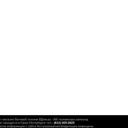
т магазин бытовой техники ВДом.ру - ЖК телевизоры samsung
с находится в Санкт-Петербурге тел.:
(812) 309-2825
атка информации с сайта без разрешения владельцев запрещена.