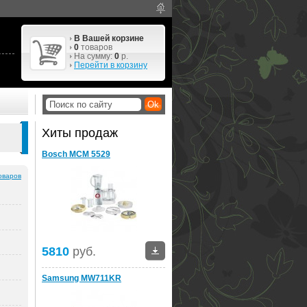
В Вашей корзине
0
товаров
На сумму:
0
р.
Перейти в корзину
Хиты продаж
Bosch MCM 5529
оваров
5810
руб.
Samsung MW711KR