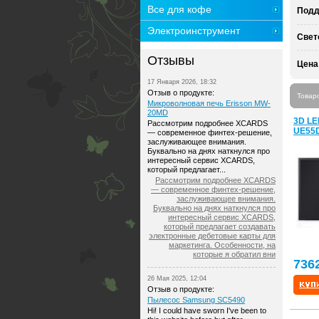
Все для кофе
Подд
Электроинструмент
Свет
Отзывы
Цена
17 Января 2026, 18:32
Отзыв о продукте:
Товар
Микроволновая печь Erisson MW-
20MD
3D LE
Рассмотрим подробнее XCARDS
UE55
— современное финтех-решение,
заслуживающее внимания.
Буквально на днях наткнулся про
интересный сервис XCARDS,
который предлагает...
Рассмотрим подробнее XCARDS
— современное финтех-решение,
заслуживающее внимания.
Буквально на днях наткнулся про
интересный сервис XCARDS,
который предлагает создавать
электронные дебетовые карты для
маркетинга. Особенности, на
которые я обратил вни
736
26 Мая 2025, 12:04
Отзыв о продукте:
Пылесос Samsung SC5490
Hi! I could have sworn I've been to