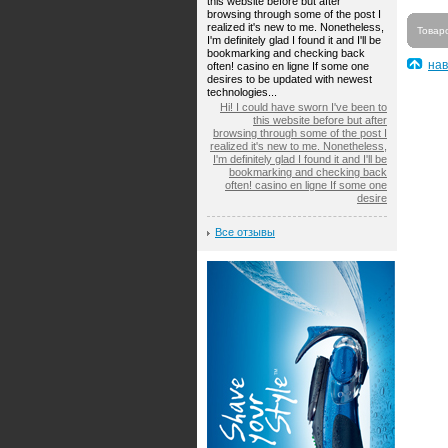
this website before but after
browsing through some of the post I
realized it's new to me. Nonetheless,
Товар
I'm definitely glad I found it and I'll be
bookmarking and checking back
нав
often! casino en ligne If some one
desires to be updated with newest
technologies...
Hi! I could have sworn I've been to
this website before but after
browsing through some of the post I
realized it's new to me. Nonetheless,
I'm definitely glad I found it and I'll be
bookmarking and checking back
often! casino en ligne If some one
desire
Все отзывы