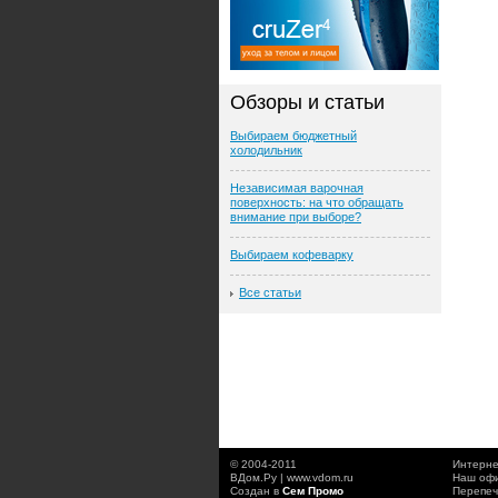
Обзоры и статьи
Выбираем бюджетный
холодильник
Независимая варочная
поверхность: на что обращать
внимание при выборе?
Выбираем кофеварку
Все статьи
© 2004-2011
Интерне
ВДом.Ру | www.vdom.ru
Наш офи
Создан в
Сем Промо
Перепеч