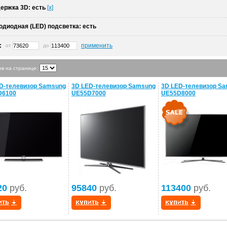
ержка 3D:
есть
[x]
одиодная (LED) подсветка:
есть
:
применить
от
до
ов на странице:
D-телевизор Samsung
3D LED-телевизор Samsung
3D LED-телевизор S
D6100
UE55D7000
UE55D8000
20
руб.
95840
руб.
113400
руб.