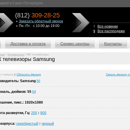
авкой в Санкт-Петербурге
(812)
309-28-25
Заказать обратный звонок
Пн.-Пт.: с 10:00 до 19:00
Все новинки
Все распродажи
Доставка и оплата
Сервис центры
Контакты
ная
/
Телевизоры
/ ЖК телевизоры
 телевизоры Samsung
р товаров
|
Сбросить фильтр
Скрыть фильтр т
зводитель:
Samsung
[x]
ональ, дюймов:
55
[x]
ешение, пикс.:
1920x1080
ота развертки, Гц:
200
800
|
 корпуса:
серебристый
черный
|