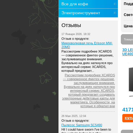
Все для кофе
Подд
Электроинструмент
Свет
Отзывы
Цена
17 Января 2026, 18:32
Отзыв о продукте:
Товар
Микроволновая печь Erisson MW-
20MD
3D LE
Рассмотрим подробнее XCARDS
UE40
— современное финтех-решение,
заслуживающее внимания.
Буквально на днях наткнулся про
интересный сервис XCARDS,
который предлагает...
Рассмотрим подробнее XCARDS
— современное финтех-решение,
заслуживающее внимания.
Буквально на днях наткнулся про
интересный сервис XCARDS,
который предлагает создавать
электронные дебетовые карты для
маркетинга. Особенности, на
которые я обратил вни
417
26 Мая 2025, 12:04
Отзыв о продукте:
Пылесос Samsung SC5490
Hi! I could have sworn I've been to