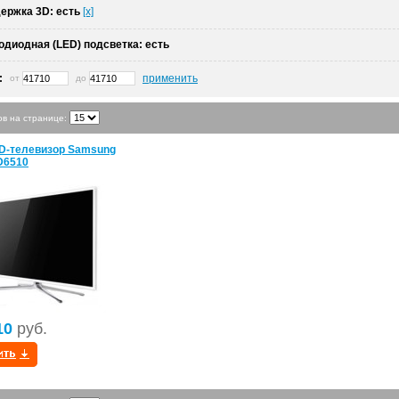
ержка 3D:
есть
[x]
одиодная (LED) подсветка:
есть
:
применить
от
до
ов на странице:
D-телевизор Samsung
D6510
10
руб.