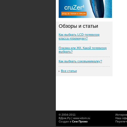
Обзоры и статьи
Как выбрать LCD-телевизор
класса «премиум»?
Плазма или ЖК. Какой телевизор
выбрать?
Как выбрать соковыжималку?
Все статьи
© 2004-2011
Интерне
ВДом.Ру | www.vdom.ru
Наш офи
Создан в
Сем Промо
Перепеч