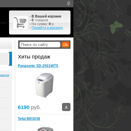
В Вашей корзине
0
товаров
На сумму:
0
р.
Перейти в корзину
Хиты продаж
Panasonic SD-2501WTS
оваров
6190
руб.
Tefal BR3038