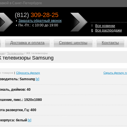
авкой в Санкт-Петербурге
(812)
309-28-25
Заказать обратный звонок
Пн.-Пт.: с 10:00 до 19:00
Все новинки
Все распродажи
Доставка и оплата
Сервис центры
Контакты
ная
/
Телевизоры
/ ЖК телевизоры
 телевизоры Samsung
р товаров
|
Сбросить фильтр
Скрыть фильтр т
зводитель:
Samsung
[x]
ональ, дюймов:
40
ешение, пикс.:
1920x1080
ота развертки, Гц:
400
 корпуса:
белый
[x]