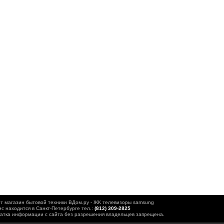
т магазин бытовой техники ВДом.ру - ЖК телевизоры samsung
с находится в Санкт-Петербурге тел.:
(812) 309-2825
атка информации с сайта без разрешения владельцев запрещена.