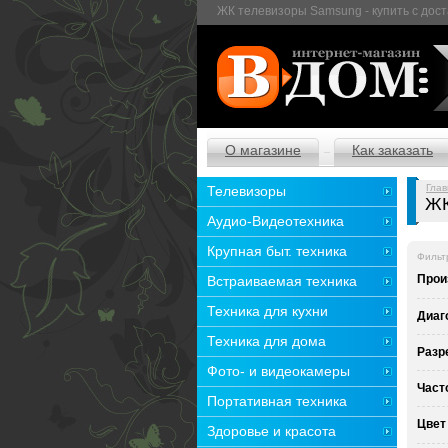
ЖК телевизоры Samsung - купить с дост
О магазине
Как заказать
Глав
Телевизоры
ЖК
Аудио-Видеотехника
Крупная быт. техника
Фильт
Прои
Встраиваемая техника
Техника для кухни
Диаг
Техника для дома
Разр
Фото- и видеокамеры
Част
Портативная техника
Цвет
Здоровье и красота