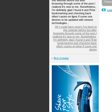
this website before but after
Товар
browsing through some of the post I
realized it's new to me. Nonetheless,
I'm definitely glad I found it and I'll be
нав
bookmarking and checking back
often! casino en ligne If some one
desires to be updated with newest
technologies...
Hi! I could have sworn I've been to
this website before but after
browsing through some of the post I
realized it's new to me. Nonetheless,
I'm definitely glad I found it and I'll be
bookmarking and checking back
often! casino en ligne If some one
desire
Все отзывы