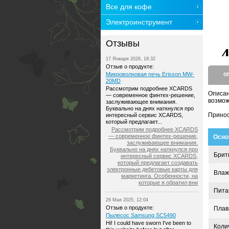
Все для кофе
Электроинструмент
Отзывы
17 Января 2026, 18:32
Отзыв о продукте:
о
Микроволновая печь Erisson MW-
20MD
Рассмотрим подробнее XCARDS
Описа
— современное финтех-решение,
возмож
заслуживающее внимания.
Буквально на днях наткнулся про
Принос
интересный сервис XCARDS,
который предлагает...
Рассмотрим подробнее XCARDS
— современное финтех-решение,
Осно
заслуживающее внимания.
Буквально на днях наткнулся про
Брит
интересный сервис XCARDS,
который предлагает создавать
электронные дебетовые карты для
Влаж
маркетинга. Особенности, на
которые я обратил вни
Пита
26 Мая 2025, 12:04
Отзыв о продукте:
Плав
Пылесос Samsung SC5490
Hi! I could have sworn I've been to
Коли