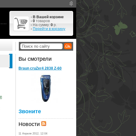
В Вашей корзине
0
товаров
На сумму:
0
р.
Перейти в корзину
Вы смотрели
Braun cruZer4 2838 Z-60
:
Звоните
Новости
11 Апреля 2012, 12:04