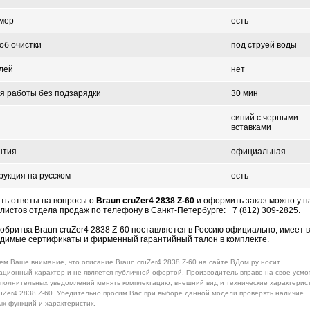
мер
есть
об очистки
под струей воды
лей
нет
я работы без подзарядки
30 мин
синий с черными
вставками
нтия
официальная
рукция на русском
есть
ть ответы на вопросы о
Braun cruZer4 2838 Z-60
и оформить заказ можно у 
листов отдела продаж по телефону в Санкт-Петербурге: +7 (812) 309-2825.
обритва Braun cruZer4 2838 Z-60 поставляется в Россию официально, имеет 
димые сертификаты и фирменный гарантийный талон в комплекте.
м Ваше внимание, что описание Braun cruZer4 2838 Z-60 на сайте ВДом.ру носит
ционный характер и не является публичной офертой. Производитель вправе на свое усм
ополнительных уведомлений менять комплектацию, внешний вид и технические характерис
ruZer4 2838 Z-60. Убедительно просим Вас при выборе данной модели проверять наличие
х функций и характеристик.