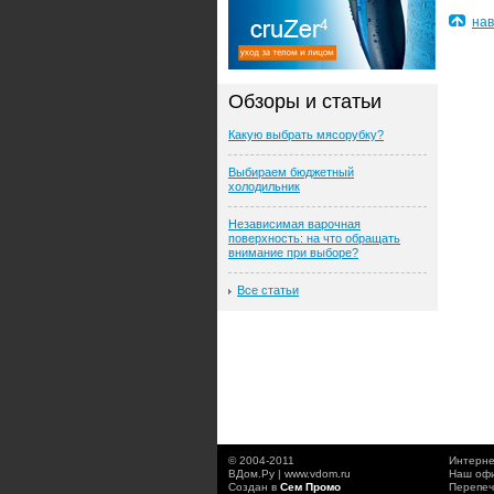
нав
Обзоры и статьи
Какую выбрать мясорубку?
Выбираем бюджетный
холодильник
Независимая варочная
поверхность: на что обращать
внимание при выборе?
Все статьи
© 2004-2011
Интерне
ВДом.Ру | www.vdom.ru
Наш офи
Создан в
Сем Промо
Перепеч