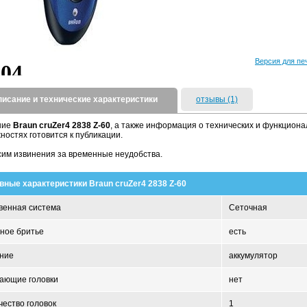
Версия для пе
писание и технические характеристики
отзывы (1)
ние
Braun cruZer4 2838 Z-60
, а также информация о технических и функцион
ностях готовится к публикации.
им извинения за временные неудобства.
вные характеристики Braun cruZer4 2838 Z-60
венная система
Сеточная
ное бритье
есть
ние
аккумулятор
ающие головки
нет
чество головок
1