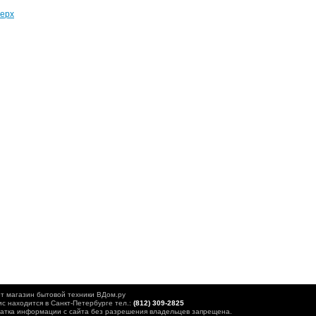
ерх
т магазин бытовой техники ВДом.ру
с находится в Санкт-Петербурге тел.:
(812) 309-2825
атка информации с сайта без разрешения владельцев запрещена.