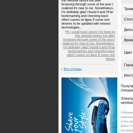
this website before but after
browsing through some of the post I
realized it's new to me. Nonetheless,
Трим
I'm definitely glad I found it and I'll be
bookmarking and checking back
Спос
often! casino en ligne If some one
desires to be updated with newest
technologies...
Дисп
Hi! I could have sworn I've been to
this website before but after
browsing through some of the post I
Врем
realized it's new to me. Nonetheless,
I'm definitely glad I found it and I'll be
bookmarking and checking back
Цвет
often! casino en ligne If some one
desire
Гара
Все отзывы
Инст
Получи
специа
Электр
необхо
Обращае
информа
и без д
Braun c
желаемы