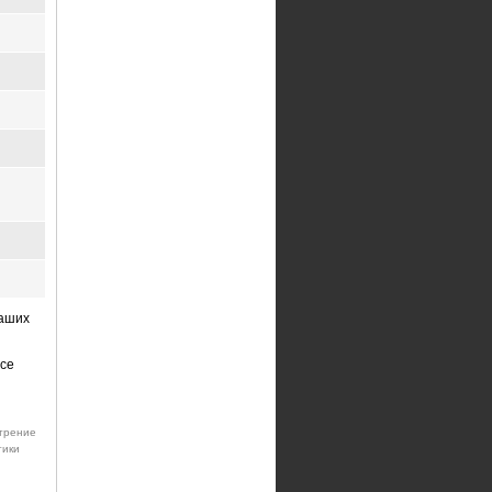
наших
все
отрение
тики