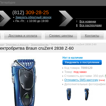
-Петербурге
(812)
309-28-25
Заказать обратный звонок
Пн.-Пт.: с 10:00 до 19:00
Все новинки
Все распродажи
Доставка и оплата
Сервис центры
Контакты
ная
/
Здоровье и красота
/
Электробритвы
/ Электробритва Braun cruZer4 2838 Z-60
ектробритва Braun cruZer4 2838 Z-60
Нет в наличии
Уведомить о поступлении
Код товара:
T000120
Товар:
под заказ
Стоимость доставки: 350 руб.
Отправить SMS-карточку
(
new
)
Дополнительные фотографии