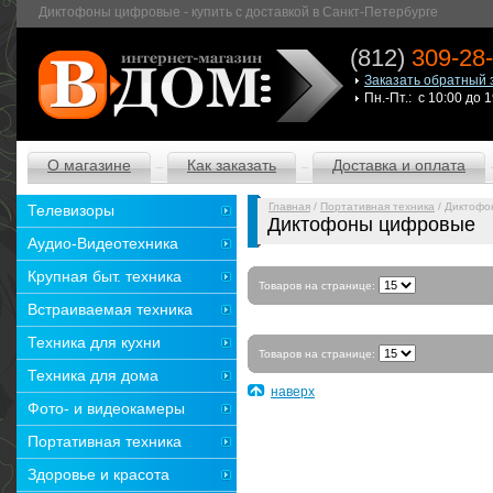
Диктофоны цифровые - купить с доставкой в Санкт-Петербурге
(812)
309-28
Заказать обратный 
Пн.-Пт.: с 10:00 до 
О магазине
Как заказать
Доставка и оплата
Главная
/
Портативная техника
/ Диктофо
Телевизоры
Диктофоны цифровые
Аудио-Видеотехника
Крупная быт. техника
Товаров на странице:
Встраиваемая техника
Техника для кухни
Товаров на странице:
Техника для дома
наверх
Фото- и видеокамеры
Портативная техника
Здоровье и красота