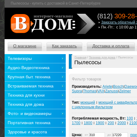
Пылесосы - купить с доставкой в Санкт-Петербурге
(812)
309-28
Заказать обратный 
Пн.-Пт.: с 10:00 до 
О магазине
Как заказать
Доставка и оплата
Главная
/
Техника для дома
/ Пылесосы
Телевизоры
Пылесосы
Аудио-Видеотехника
Крупная быт. техника
Фильтр товаров
Встраиваемая техника
Производитель:
Ariete
Bosch
Daewo
|
|
Supra
Thomas
VAX
Zanussi
Zelmer
|
|
|
|
Техника для кухни
Тип:
моющий
моющий с аквафильт
|
Техника для дома
с циклонным фильтром
Фото- и видеокамеры
Потребляемая мощность, Вт:
100
|
Портативная техника
1700
1800
1900
200
2000
210
|
|
|
|
|
Здоровье и красота
Цена:
при
от
до