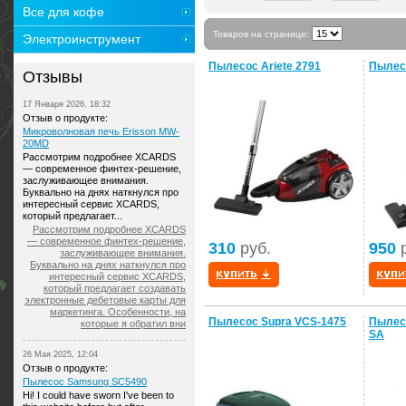
Все для кофе
Товаров на странице:
Электроинструмент
Пылесос Ariete 2791
Пылес
Отзывы
17 Января 2026, 18:32
Отзыв о продукте:
Микроволновая печь Erisson MW-
20MD
Рассмотрим подробнее XCARDS
— современное финтех-решение,
заслуживающее внимания.
Буквально на днях наткнулся про
интересный сервис XCARDS,
который предлагает...
Рассмотрим подробнее XCARDS
— современное финтех-решение,
310
руб.
950
р
заслуживающее внимания.
Буквально на днях наткнулся про
интересный сервис XCARDS,
который предлагает создавать
электронные дебетовые карты для
маркетинга. Особенности, на
Пылесос Supra VCS-1475
Пылес
которые я обратил вни
SA
26 Мая 2025, 12:04
Отзыв о продукте:
Пылесос Samsung SC5490
Hi! I could have sworn I've been to