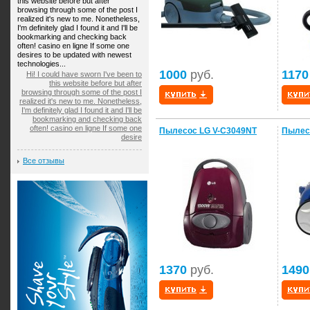
this website before but after
browsing through some of the post I
realized it's new to me. Nonetheless,
I'm definitely glad I found it and I'll be
bookmarking and checking back
often! casino en ligne If some one
desires to be updated with newest
technologies...
1000
руб.
1170
Hi! I could have sworn I've been to
this website before but after
browsing through some of the post I
realized it's new to me. Nonetheless,
I'm definitely glad I found it and I'll be
bookmarking and checking back
often! casino en ligne If some one
Пылесос LG V-C3049NT
Пылес
desire
Все отзывы
1370
руб.
1490