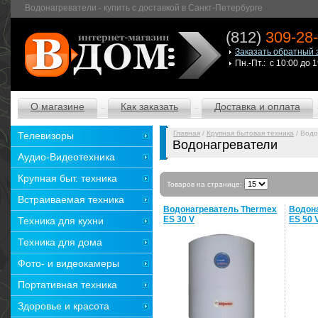
Водонагреватели - купить с доставкой в Санкт-Петербурге
(812)
309-28
Заказать обратный 
Пн.-Пт.: с 10:00 до 
О магазине
Как заказать
Доставка и оплата
Главная
/
Крупная бытовая техника
/ Водо
Телевизоры
Водонагреватели
Аудио-Видеотехника
Крупная быт. техника
Товаров на странице:
Встраиваемая техника
Водонагреватель Thermex
Водон
ES 30 V
ES 50 
Техника для кухни
Техника для дома
Фото- и видеокамеры
Портативная техника
Здоровье и красота