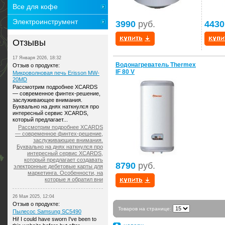
Все для кофе
Электроинструмент
3990
руб.
4430
Отзывы
17 Января 2026, 18:32
Водонагреватель Thermex
Отзыв о продукте:
IF 80 V
Микроволновая печь Erisson MW-
20MD
Рассмотрим подробнее XCARDS
— современное финтех-решение,
заслуживающее внимания.
Буквально на днях наткнулся про
интересный сервис XCARDS,
который предлагает...
Рассмотрим подробнее XCARDS
— современное финтех-решение,
заслуживающее внимания.
Буквально на днях наткнулся про
интересный сервис XCARDS,
который предлагает создавать
8790
руб.
электронные дебетовые карты для
маркетинга. Особенности, на
которые я обратил вни
26 Мая 2025, 12:04
Отзыв о продукте:
Товаров на странице:
Пылесос Samsung SC5490
Hi! I could have sworn I've been to