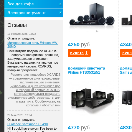
Все для кофе
Электроинструмент
Отзывы
17 Января 2026, 18:32
Отзыв о продукте:
Микроволновая печь Erisson MW-
4250
руб.
4340
20MD
Рассмотрим подробнее XCARDS
— современное финтех-решение,
заслуживающее внимания.
Буквально на днях наткнулся про
интересный сервис XCARDS,
Домашний кинотеатр
Домаш
который предлагает...
Philips HTS3531/51
Samsu
Рассмотрим подробнее XCARDS
— современное финтех-решение,
заслуживающее внимания.
Буквально на днях наткнулся про
интересный сервис XCARDS,
который предлагает создавать
электронные дебетовые карты для
маркетинга. Особенности, на
которые я обратил вни
26 Мая 2025, 12:04
Отзыв о продукте:
Пылесос Samsung SC5490
4770
руб.
4830
Hi! I could have sworn I've been to