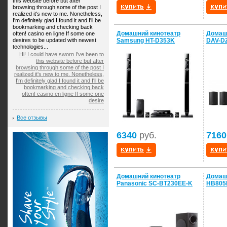
this website before but after
browsing through some of the post I
realized it's new to me. Nonetheless,
I'm definitely glad I found it and I'll be
bookmarking and checking back
Домашний кинотеатр
Домаш
often! casino en ligne If some one
desires to be updated with newest
Samsung HT-D353K
DAV-D
technologies...
Hi! I could have sworn I've been to
this website before but after
browsing through some of the post I
realized it's new to me. Nonetheless,
I'm definitely glad I found it and I'll be
bookmarking and checking back
often! casino en ligne If some one
desire
Все отзывы
6340
руб.
7160
Домашний кинотеатр
Домаш
Panasonic SC-BT230EE-K
HB805