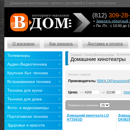
Домашние кинотеатры - купить с доставкой в Санкт-Петербурге
(812)
309-28
Заказать обратный 
Пн.-Пт.: с 10:00 до 
О магазине
Как заказать
Доставка и оплата
Главная
/
Аудио-Видеотехника
/ Домашни
Телевизоры
Домашние кинотеатры
Аудио-Видеотехника
Крупная быт. техника
Фильтр товаров
Производитель:
BBK
LG
Panasonic
P
Встраиваемая техника
|
|
|
Техника для кухни
Цена:
при
от
до
Техника для дома
Товаров на странице:
Фото- и видеокамеры
Домашний кинотеатр LG
Домаш
Портативная техника
HT356SD
DKM2
Здоровье и красота