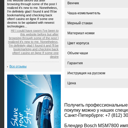
this website before but after
Венчик
browsing through some of the post I
realized it's new to me. Nonetheless,
I'm definitely glad I found it and I'll be
Чаша-измельчитель
bookmarking and checking back
often! casino en ligne If some one
desires to be updated with newest
Мерный стакан
technologies...
Hi! I could have sworn I've been to
Материал ножки
this website before but after
browsing through some of the post I
realized it's new to me. Nonetheless,
Цвет корпуса
I'm definitely glad I found it and I'll be
bookmarking and checking back
often! casino en ligne If some one
Объем чаши
desire
Гарантия
Все отзывы
Инструкция на русском
Цена
Получить профессиональные
покупку можно у наших специ
Санкт-Петербурге: +7 (812) 3
Блендер Bosch MSM7800 импо