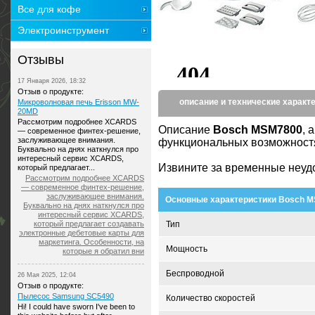
Все для кофе
Электроинструмент
Отзывы
17 Января 2026, 18:32
Отзыв о продукте:
описание и технические характ
Микроволновая печь Erisson MW-
20MD
Рассмотрим подробнее XCARDS
Описание
Bosch MSM7800
, 
— современное финтех-решение,
заслуживающее внимания.
функциональных возможностях
Буквально на днях наткнулся про
интересный сервис XCARDS,
Извините за временные неуд
который предлагает...
Рассмотрим подробнее XCARDS
— современное финтех-решение,
заслуживающее внимания.
Основные характеристики Bosch 
Буквально на днях наткнулся про
интересный сервис XCARDS,
который предлагает создавать
Тип
электронные дебетовые карты для
маркетинга. Особенности, на
Мощность
которые я обратил вни
Беспроводной
26 Мая 2025, 12:04
Отзыв о продукте:
Пылесос Samsung SC5490
Количество скоростей
Hi! I could have sworn I've been to