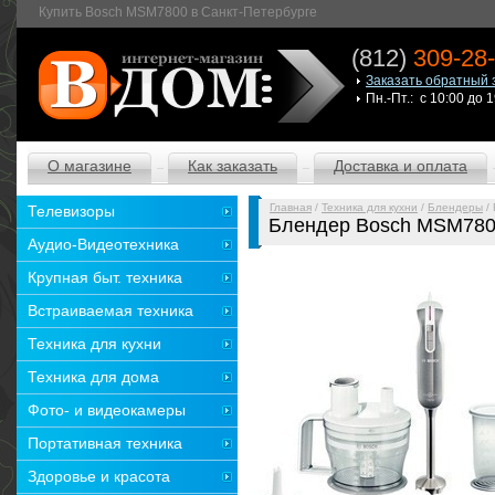
Купить Bosch MSM7800 в Санкт-Петербурге
(812)
309-28
Заказать обратный 
Пн.-Пт.: с 10:00 до 
О магазине
Как заказать
Доставка и оплата
Главная
/
Техника для кухни
/
Блендеры
/
Телевизоры
Блендер Bosch MSM78
Аудио-Видеотехника
Крупная быт. техника
Встраиваемая техника
Техника для кухни
Техника для дома
Фото- и видеокамеры
Портативная техника
Здоровье и красота