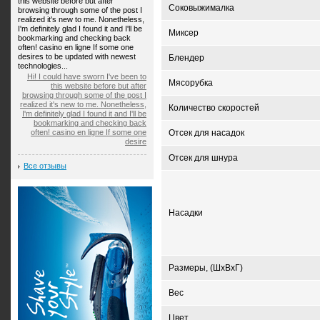
this website before but after
Соковыжималка
browsing through some of the post I
realized it's new to me. Nonetheless,
I'm definitely glad I found it and I'll be
Миксер
bookmarking and checking back
often! casino en ligne If some one
desires to be updated with newest
Блендер
technologies...
Hi! I could have sworn I've been to
Мясорубка
this website before but after
browsing through some of the post I
realized it's new to me. Nonetheless,
Количество скоростей
I'm definitely glad I found it and I'll be
bookmarking and checking back
often! casino en ligne If some one
Отсек для насадок
desire
Отсек для шнура
Все отзывы
Насадки
Размеры, (ШхВхГ)
Вес
Цвет