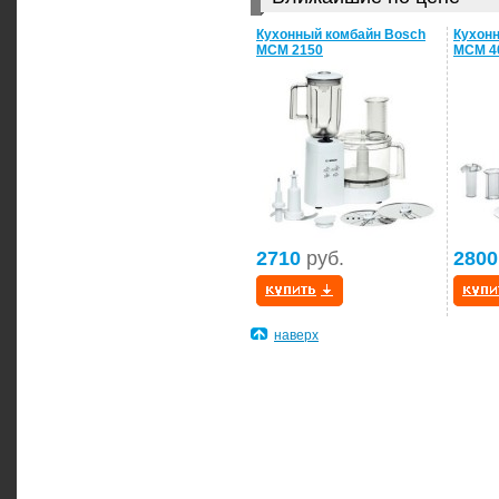
Кухонный комбайн Bosch
Кухон
MCM 2150
MCM 4
2710
руб.
2800
наверх