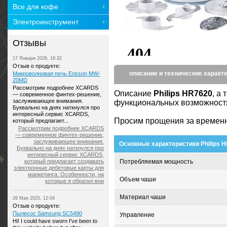
Все для кофе
Электроинструмент
Отзывы
17 Января 2026, 18:32
Отзыв о продукте:
описание и технические характ
Микроволновая печь Erisson MW-
20MD
Рассмотрим подробнее XCARDS
Описание
Philips HR7620
, а
— современное финтех-решение,
заслуживающее внимания.
функциональных возможностях
Буквально на днях наткнулся про
интересный сервис XCARDS,
Просим прощения за временн
который предлагает...
Рассмотрим подробнее XCARDS
— современное финтех-решение,
заслуживающее внимания.
Основные характеристики Philips 
Буквально на днях наткнулся про
интересный сервис XCARDS,
который предлагает создавать
Потребляемая мощность
электронные дебетовые карты для
маркетинга. Особенности, на
Объем чаши
которые я обратил вни
Материал чаши
26 Мая 2025, 12:04
Отзыв о продукте:
Пылесос Samsung SC5490
Управление
Hi! I could have sworn I've been to