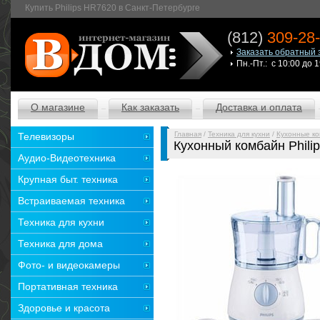
Купить Philips HR7620 в Санкт-Петербурге
(812)
309-28
Заказать обратный 
Пн.-Пт.: с 10:00 до 
О магазине
Как заказать
Доставка и оплата
Главная
/
Техника для кухни
/
Кухонные к
Телевизоры
Кухонный комбайн Phili
Аудио-Видеотехника
Крупная быт. техника
Встраиваемая техника
Техника для кухни
Техника для дома
Фото- и видеокамеры
Портативная техника
Здоровье и красота