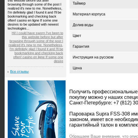
this website before but after
Таймер
browsing through some of the post I
realized it's new to me. Nonetheless,
I'm definitely glad I found it and I'll be
Материал корпуса
bookmarking and checking back
often! casino en ligne If some one
desires to be updated with newest
Долив воды
technologies...
Hi! I could have sworn I've been to
Цвет
this website before but after
browsing through some of the post I
realized it's new to me. Nonetheless,
Гарантия
I'm definitely glad I found it and I'll be
bookmarking and checking back
often! casino en ligne If some one
Инструкция на русском
desire
Цена
Все отзывы
Получить профессиональные
покупку можно у наших специ
Санкт-Петербурге: +7 (812) 3
Пароварка Supra FSS-308 имп
законом, имеет все необход
гарантийный талон в комплек
Обращаем Ваше внимание, что опис