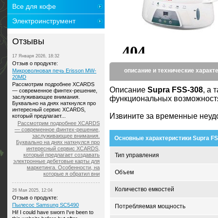
Все для кофе
Электроинструмент
Отзывы
17 Января 2026, 18:32
Отзыв о продукте:
описание и технические характ
Микроволновая печь Erisson MW-
20MD
Рассмотрим подробнее XCARDS
Описание
Supra FSS-308
, а
— современное финтех-решение,
заслуживающее внимания.
функциональных возможностях
Буквально на днях наткнулся про
интересный сервис XCARDS,
Извините за временные неуд
который предлагает...
Рассмотрим подробнее XCARDS
— современное финтех-решение,
заслуживающее внимания.
Основные характеристики Supra FS
Буквально на днях наткнулся про
интересный сервис XCARDS,
который предлагает создавать
Тип управления
электронные дебетовые карты для
маркетинга. Особенности, на
Объем
которые я обратил вни
Количество емкостей
26 Мая 2025, 12:04
Отзыв о продукте:
Пылесос Samsung SC5490
Потребляемая мощность
Hi! I could have sworn I've been to