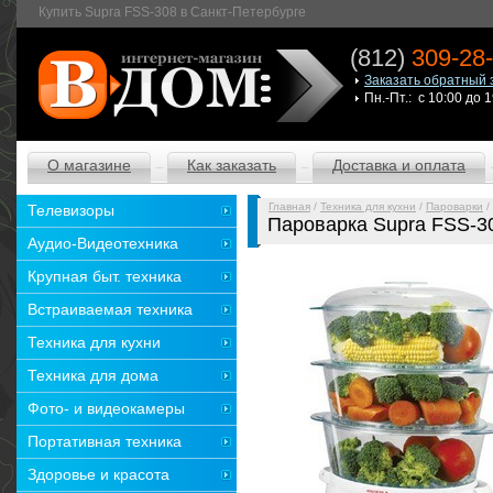
Купить Supra FSS-308 в Санкт-Петербурге
(812)
309-28
Заказать обратный 
Пн.-Пт.: с 10:00 до 
О магазине
Как заказать
Доставка и оплата
Главная
/
Техника для кухни
/
Пароварки
/
Телевизоры
Пароварка Supra FSS-3
Аудио-Видеотехника
Крупная быт. техника
Встраиваемая техника
Техника для кухни
Техника для дома
Фото- и видеокамеры
Портативная техника
Здоровье и красота