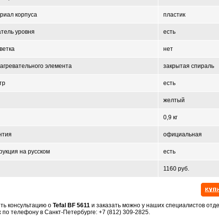
риал корпуса
пластик
атель уровня
есть
ветка
нет
нагревательного элемента
закрытая спираль
тр
есть
желтый
0,9 кг
нтия
официальная
рукция на русском
есть
1160 руб.
ть консультацию о
Tefal BF 5611
и заказать можно у наших специалистов отд
 по телефону в Санкт-Петербурге: +7 (812) 309-2825.