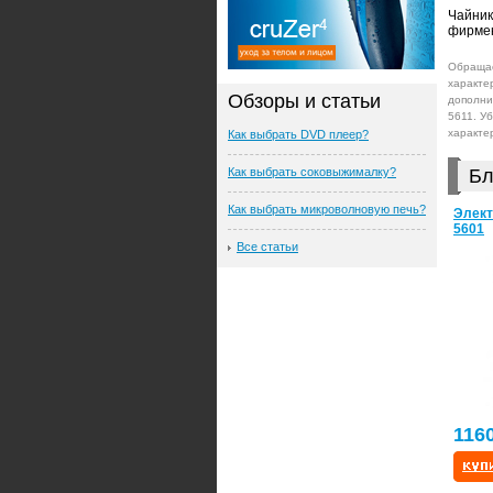
Чайник
фирмен
Обращае
характе
Обзоры и статьи
дополни
5611. У
характе
Как выбрать DVD плеер?
Как выбрать соковыжималку?
Бл
Как выбрать микроволновую печь?
Элект
5601
Все статьи
116