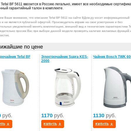
 Tefal BF 5611 ввозится в Россию легально, имеет все необходимые сертифик
ный гарантийный талон в комплекте.
м Ваше внимание, что описание Tefal BF 5611 на сайте ВДом.ру носит информационный
р и не является публичной офертой. Производитель вправе на свое усмотрение и без
тельных уведомлений менять комплектацию, внешний вид и технические характеристики Te
бедительно просим Вас при выборе данной модели проверять наличие желаемых функций 
ристик.
ижайшие по цене
рочайник Tefal BF
Электрочайник Supra KES-
Чайник Bosch TWK 60
2000
0
руб.
1170
руб.
1130
руб.