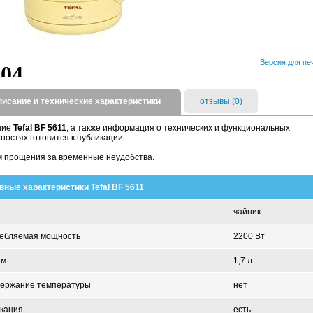
Версия для пе
писание и технические характеристики
отзывы (0)
ние
Tefal BF 5611
, а также информация о технических и функциональных
ностях готовится к публикации.
 прощения за временные неудобства.
вные характеристики Tefal BF 5611
чайник
ебляемая мощность
2200 Вт
ем
1,7 л
ержание температуры
нет
кация
есть