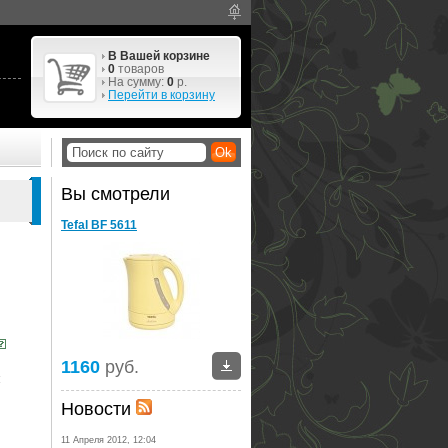
В Вашей корзине
0
товаров
На сумму:
0
р.
Перейти в корзину
Вы смотрели
Tefal BF 5611
1160
руб.
:
Новости
11 Апреля 2012, 12:04