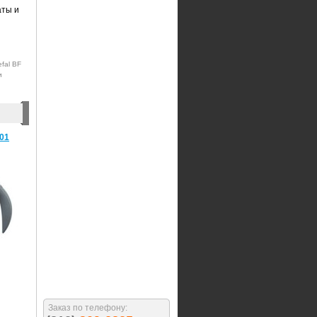
аты и
fal BF
и
01
Заказ по телефону: