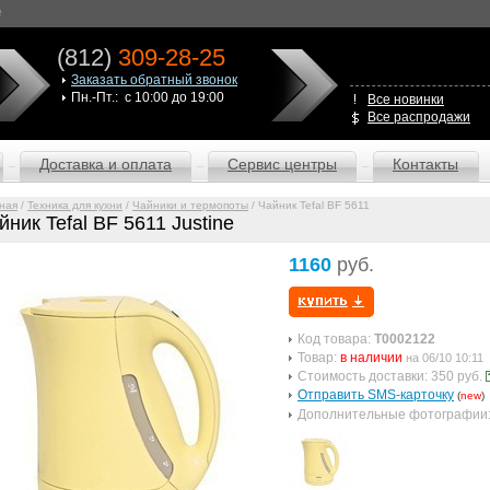
е
(812)
309-28-25
Заказать обратный звонок
Пн.-Пт.: с 10:00 до 19:00
Все новинки
Все распродажи
Доставка и оплата
Сервис центры
Контакты
ная
/
Техника для кухни
/
Чайники и термопоты
/ Чайник Tefal BF 5611
йник Tefal BF 5611 Justine
1160
руб.
Код товара:
T0002122
Товар:
в наличии
на 06/10 10:11
Стоимость доставки: 350 руб.
Отправить SMS-карточку
(
new
)
Дополнительные фотографии