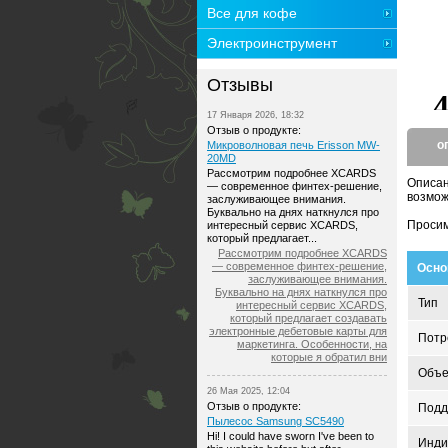
Все для кофе
Электроинструмент
Отзывы
17 Января 2026, 18:32
Отзыв о продукте:
о
Микроволновая печь Erisson MW-
20MD
Рассмотрим подробнее XCARDS
Описа
— современное финтех-решение,
возмож
заслуживающее внимания.
Буквально на днях наткнулся про
Просим
интересный сервис XCARDS,
который предлагает...
Рассмотрим подробнее XCARDS
— современное финтех-решение,
Осно
заслуживающее внимания.
Буквально на днях наткнулся про
Тип
интересный сервис XCARDS,
который предлагает создавать
электронные дебетовые карты для
Потр
маркетинга. Особенности, на
которые я обратил вни
Объ
26 Мая 2025, 12:04
Отзыв о продукте:
Подд
Пылесос Samsung SC5490
Hi! I could have sworn I've been to
Инди