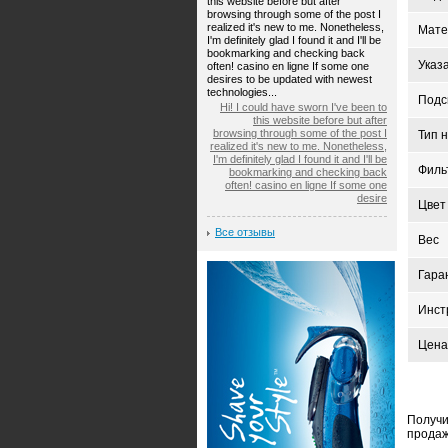
this website before but after
browsing through some of the post I
realized it's new to me. Nonetheless,
Мате
I'm definitely glad I found it and I'll be
bookmarking and checking back
Указ
often! casino en ligne If some one
desires to be updated with newest
technologies...
Подс
Hi! I could have sworn I've been to
this website before but after
browsing through some of the post I
Тип 
realized it's new to me. Nonetheless,
I'm definitely glad I found it and I'll be
Филь
bookmarking and checking back
often! casino en ligne If some one
desire
Цвет
Все отзывы
Вес
Гара
Инст
Цена
Получи
продаж