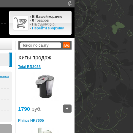
В Вашей корзине
0
товаров
На сумму:
0
р.
Перейти в корзину
Хиты продаж
Tefal BR3038
оваров
1790
руб.
Philips HR7605