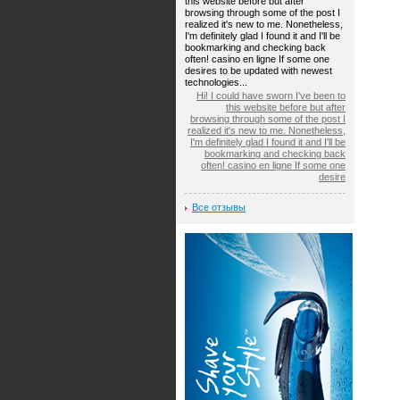
this website before but after
browsing through some of the post I
realized it's new to me. Nonetheless,
I'm definitely glad I found it and I'll be
bookmarking and checking back
often! casino en ligne If some one
desires to be updated with newest
technologies...
Hi! I could have sworn I've been to
this website before but after
browsing through some of the post I
realized it's new to me. Nonetheless,
I'm definitely glad I found it and I'll be
bookmarking and checking back
often! casino en ligne If some one
desire
Все отзывы