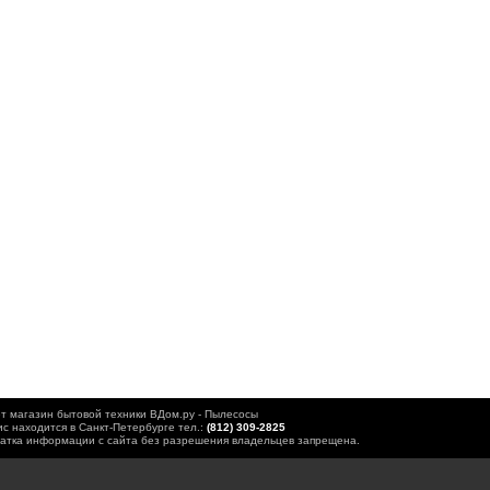
т магазин бытовой техники ВДом.ру - Пылесосы
с находится в Санкт-Петербурге тел.:
(812) 309-2825
атка информации с сайта без разрешения владельцев запрещена.