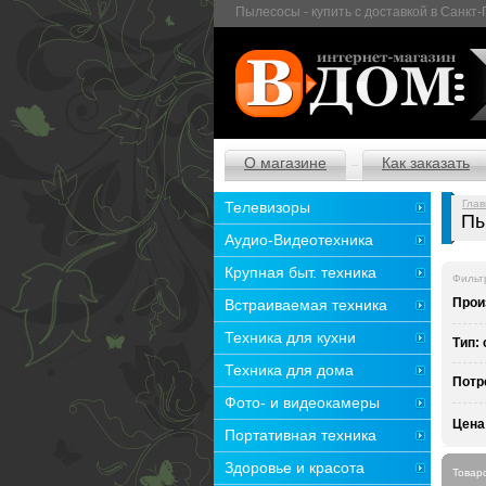
Пылесосы - купить с доставкой в Санкт
О магазине
Как заказать
Глав
Телевизоры
Пы
Аудио-Видеотехника
Крупная быт. техника
Фильт
Прои
Встраиваемая техника
Техника для кухни
Тип:
Техника для дома
Потр
Фото- и видеокамеры
Цена
Портативная техника
Здоровье и красота
Товар