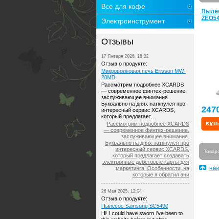
Все для кофе
Пылес
ZEO5
Электроинструмент
Отзывы
17 Января 2026, 18:32
Отзыв о продукте:
Микроволновая печь Erisson MW-
20MD
Рассмотрим подробнее XCARDS
— современное финтех-решение,
заслуживающее внимания.
Буквально на днях наткнулся про
247
интересный сервис XCARDS,
который предлагает...
Рассмотрим подробнее XCARDS
— современное финтех-решение,
заслуживающее внимания.
Буквально на днях наткнулся про
интересный сервис XCARDS,
Товар
который предлагает создавать
электронные дебетовые карты для
нав
маркетинга. Особенности, на
которые я обратил вни
26 Мая 2025, 12:04
Отзыв о продукте:
Пылесос Samsung SC5490
Hi! I could have sworn I've been to