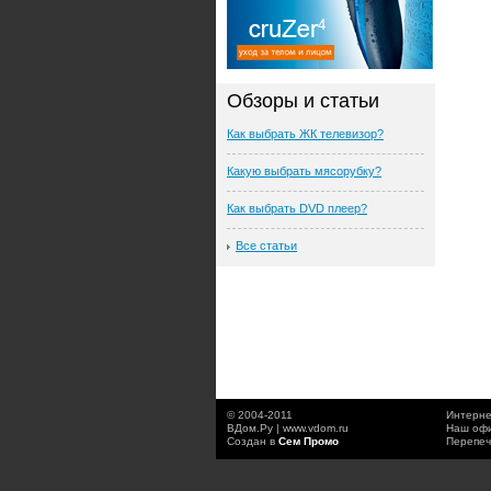
Обзоры и статьи
Как выбрать ЖК телевизор?
Какую выбрать мясорубку?
Как выбрать DVD плеер?
Все статьи
© 2004-2011
Интерне
ВДом.Ру | www.vdom.ru
Наш офи
Создан в
Сем Промо
Перепеч