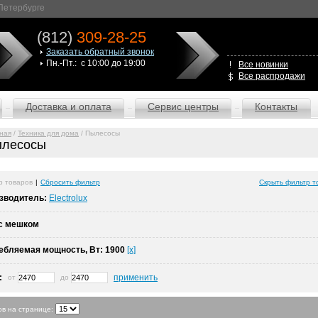
-Петербурге
(812)
309-28-25
Заказать обратный звонок
Пн.-Пт.: с 10:00 до 19:00
Все новинки
Все распродажи
Доставка и оплата
Сервис центры
Контакты
ная
/
Техника для дома
/ Пылесосы
лесосы
р товаров
|
Сбросить фильтр
Скрыть фильтр т
зводитель:
Electrolux
с мешком
ебляемая мощность, Вт:
1900
[x]
:
применить
от
до
ов на странице: