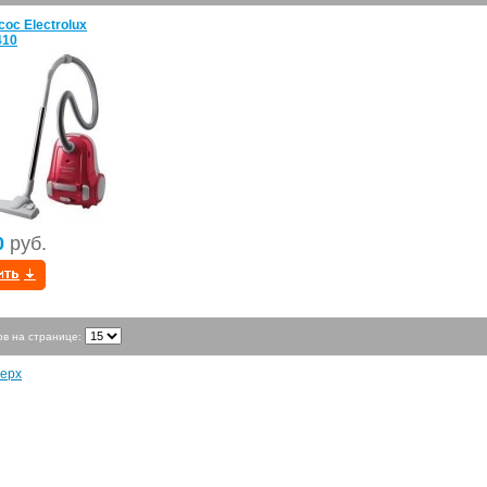
ос Electrolux
410
0
руб.
ов на странице:
ерх