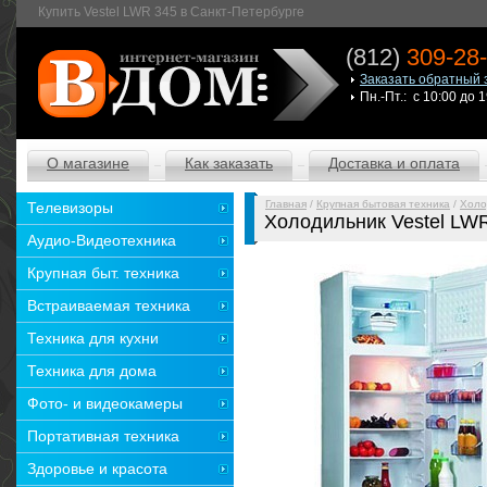
Купить Vestel LWR 345 в Санкт-Петербурге
(812)
309-28
Заказать обратный 
Пн.-Пт.: с 10:00 до 
О магазине
Как заказать
Доставка и оплата
Главная
/
Крупная бытовая техника
/
Холо
Телевизоры
Холодильник Vestel LW
Аудио-Видеотехника
Крупная быт. техника
Встраиваемая техника
Техника для кухни
Техника для дома
Фото- и видеокамеры
Портативная техника
Здоровье и красота