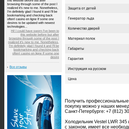
this website before but after
browsing through some of the post I
realized it's new to me. Nonetheless,
Защита от детей
I'm definitely glad I found it and I'll be
bookmarking and checking back
Генератор льда
often! casino en ligne If some one
desires to be updated with newest
technologies...
Количество дверей
Hi! I could have sworn I've been to
this website before but after
browsing through some of the post I
Материал полок
realized it's new to me. Nonetheless,
I'm definitely glad I found it and I'll be
Габариты
bookmarking and checking back
often! casino en ligne If some one
desire
Гарантия
Все отзывы
Инструкция на русском
Цена
Получить профессиональные
покупку можно у наших мене
Санкт-Петербурге: +7 (812) 3
Холодильник Vestel LWR 345 
с законом, имеет все необх