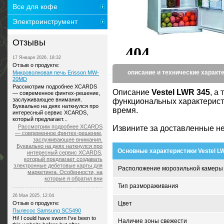
Все для кофе
Электроинструмент
Отзывы
17 Января 2026, 18:32
Отзыв о продукте:
описание и технические характ
Микроволновая печь Erisson MW-
20MD
Рассмотрим подробнее XCARDS
Описание
Vestel LWR 345
, а
— современное финтех-решение,
заслуживающее внимания.
функциональных характерист
Буквально на днях наткнулся про
время.
интересный сервис XCARDS,
который предлагает...
Рассмотрим подробнее XCARDS
Извините за доставленные не
— современное финтех-решение,
заслуживающее внимания.
Буквально на днях наткнулся про
Основные характеристики Vestel L
интересный сервис XCARDS,
который предлагает создавать
электронные дебетовые карты для
Расположение морозильной камеры
маркетинга. Особенности, на
которые я обратил вни
Тип размораживания
26 Мая 2025, 12:04
Отзыв о продукте:
Цвет
Пылесос Samsung SC5490
Hi! I could have sworn I've been to
Наличие зоны свежести