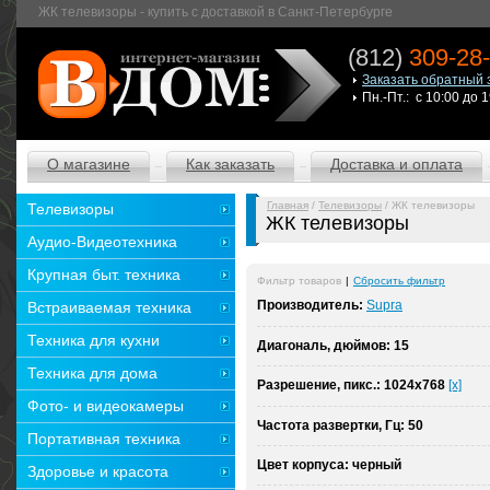
ЖК телевизоры - купить с доставкой в Санкт-Петербурге
(812)
309-28
Заказать обратный 
Пн.-Пт.: с 10:00 до 
О магазине
Как заказать
Доставка и оплата
Главная
/
Телевизоры
/ ЖК телевизоры
Телевизоры
ЖК телевизоры
Аудио-Видеотехника
Крупная быт. техника
Фильтр товаров
|
Сбросить фильтр
Производитель:
Supra
Встраиваемая техника
Техника для кухни
Диагональ, дюймов:
15
Техника для дома
Разрешение, пикс.:
1024x768
[x]
Фото- и видеокамеры
Частота развертки, Гц:
50
Портативная техника
Цвет корпуса:
черный
Здоровье и красота