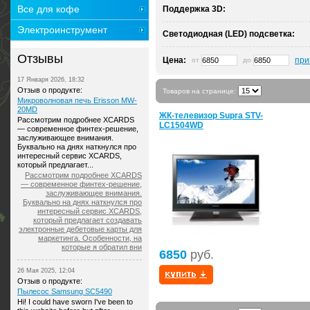
Все для кофе
Поддержка 3D:
Электроинструмент
Светодиодная (LED) подсветка:
Отзывы
Цена:
при
от
до
17 Января 2026, 18:32
Отзыв о продукте:
Товаров на странице:
Микроволновая печь Erisson MW-
20MD
ЖК-телевизор Supra STV-
Рассмотрим подробнее XCARDS
LC1504WD
— современное финтех-решение,
заслуживающее внимания.
Буквально на днях наткнулся про
интересный сервис XCARDS,
который предлагает...
Рассмотрим подробнее XCARDS
— современное финтех-решение,
заслуживающее внимания.
Буквально на днях наткнулся про
интересный сервис XCARDS,
который предлагает создавать
электронные дебетовые карты для
маркетинга. Особенности, на
которые я обратил вни
6850
руб.
26 Мая 2025, 12:04
Отзыв о продукте:
Пылесос Samsung SC5490
Hi! I could have sworn I've been to