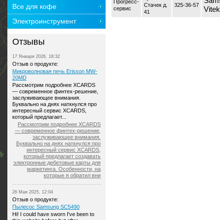
Sams
Прогресс-
Стачек д.
325-36-57
Все для кофе
сервис
Vitek
41
Электроинструмент
Отзывы
17 Января 2026, 18:32
Отзыв о продукте:
Микроволновая печь Erisson MW-
20MD
Рассмотрим подробнее XCARDS
— современное финтех-решение,
заслуживающее внимания.
Буквально на днях наткнулся про
интересный сервис XCARDS,
который предлагает...
Рассмотрим подробнее XCARDS
— современное финтех-решение,
заслуживающее внимания.
Буквально на днях наткнулся про
интересный сервис XCARDS,
который предлагает создавать
электронные дебетовые карты для
маркетинга. Особенности, на
которые я обратил вни
26 Мая 2025, 12:04
Отзыв о продукте:
Пылесос Samsung SC5490
Hi! I could have sworn I've been to