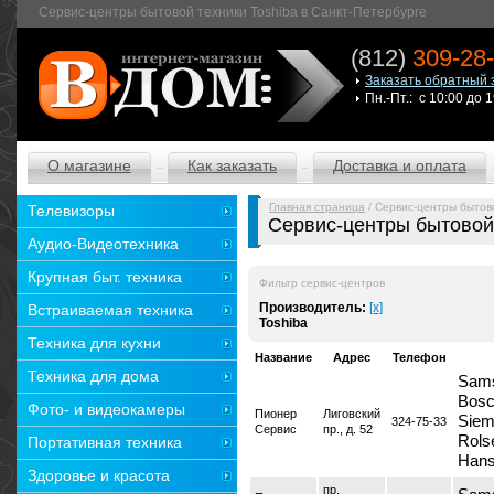
Сервис-центры бытовой техники Toshiba в Санкт-Петербурге
(812)
309-28
Заказать обратный 
Пн.-Пт.: с 10:00 до 
О магазине
Как заказать
Доставка и оплата
Главная страница
/ Сервис-центры бытово
Телевизоры
Сервис-центры бытовой 
Аудио-Видеотехника
Крупная быт. техника
Фильтр сервис-центров
Производитель:
[x]
Встраиваемая техника
Toshiba
Техника для кухни
Название
Адрес
Телефон
Техника для дома
Sams
Bosc
Фото- и видеокамеры
Пионер
Лиговский
Siem
324-75-33
Сервис
пр., д. 52
Rols
Портативная техника
Hans
Здоровье и красота
пр.