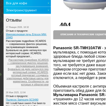
Все для кофе
Электроинструмент
Отзывы
17 Января 2026, 18:32
Отзыв о продукте:
описание и технические характ
Микроволновая печь Erisson MW-
20MD
Рассмотрим подробнее XCARDS
— современное финтех-решение,
заслуживающее внимания.
Panasonic SR-TMH10ATW
- 
Буквально на днях наткнулся про
мультиварка, с помощью кото
интересный сервис XCARDS,
здоровые блюда любой сложн
который предлагает...
Рассмотрим подробнее XCARDS
мультиварке не требует допо
— современное финтех-решение,
того, не требуется даже ваше
заслуживающее внимания.
таймером отсрочки приготовле
Буквально на днях наткнулся про
интересный сервис XCARDS,
даже если вас нет дома. Зако
который предлагает создавать
отключится, а перейдет в ре
электронные дебетовые карты для
маркетинга. Особенности, на
которые я обратил вни
Объемная кастрюля с антипр
приготовить обед даже для б
26 Мая 2025, 12:04
Мультиварка Panasonic S
Отзыв о продукте:
«тушения» до 12 часов непре
Пылесос Samsung SC5490
жесткое мясо станет вкусным
Hi! I could have sworn I've been to