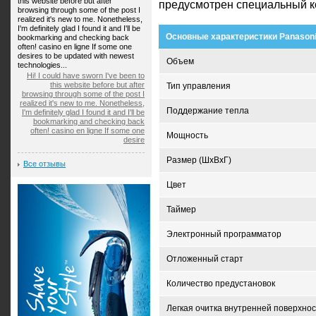
this website before but after
предусмотрен специальный к
browsing through some of the post I
realized it's new to me. Nonetheless,
I'm definitely glad I found it and I'll be
Основные характеристики Panaso
bookmarking and checking back
often! casino en ligne If some one
desires to be updated with newest
Объем
technologies...
Hi! I could have sworn I've been to
this website before but after
Тип управления
browsing through some of the post I
realized it's new to me. Nonetheless,
Поддержание тепла
I'm definitely glad I found it and I'll be
bookmarking and checking back
often! casino en ligne If some one
Мощность
desire
Размер (ШxВxГ)
Все отзывы
Цвет
Таймер
Электронный программатор
Отложенный старт
Количество предустановок
Легкая очитка внутренней поверхно