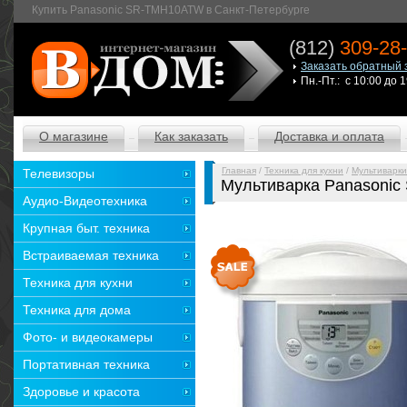
Купить Panasonic SR-TMH10ATW в Санкт-Петербурге
(812)
309-28
Заказать обратный 
Пн.-Пт.: с 10:00 до 
О магазине
Как заказать
Доставка и оплата
Главная
/
Техника для кухни
/
Мультиварки
Телевизоры
Мультиварка Panasoni
Аудио-Видеотехника
Крупная быт. техника
Встраиваемая техника
Техника для кухни
Техника для дома
Фото- и видеокамеры
Портативная техника
Здоровье и красота