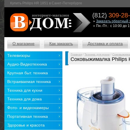
Купить Philips HR 1851 в Санкт-Петербурге
(812)
309-28
Заказать обратный 
Пн.-Пт.: с 10:00 до 
О магазине
Как заказать
Доставка и оплата
Главная
/
Техника для кухни
/
Соковыжима
Телевизоры
Соковыжималка Philips
Аудио-Видеотехника
Крупная быт. техника
Встраиваемая техника
Техника для кухни
Техника для дома
Фото- и видеокамеры
Портативная техника
Здоровье и красота