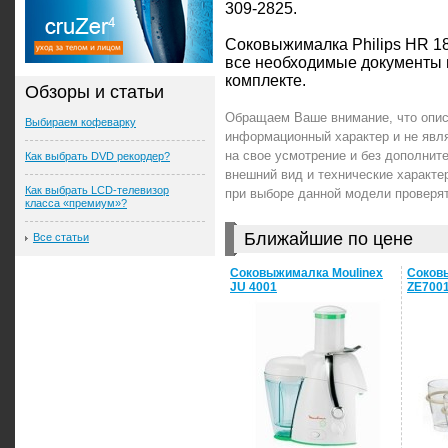
309-2825.
Соковыжималка Philips HR 18
все необходимые документы 
комплекте.
Обзоры и статьи
Обращаем Ваше внимание, что описа
Выбираем кофеварку
информационный характер и не явл
на свое усмотрение и без дополни
Как выбрать DVD рекордер?
внешний вид и технические характе
Как выбрать LCD-телевизор
при выборе данной модели проверя
класса «премиум»?
Ближайшие по цене
Все статьи
Соковыжималка Moulinex
Соковы
JU 4001
ZE700