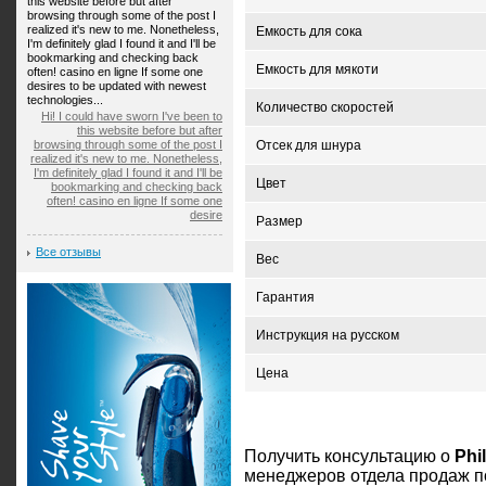
this website before but after
browsing through some of the post I
realized it's new to me. Nonetheless,
Емкость для сока
I'm definitely glad I found it and I'll be
bookmarking and checking back
Емкость для мякоти
often! casino en ligne If some one
desires to be updated with newest
technologies...
Количество скоростей
Hi! I could have sworn I've been to
this website before but after
browsing through some of the post I
Отсек для шнура
realized it's new to me. Nonetheless,
I'm definitely glad I found it and I'll be
Цвет
bookmarking and checking back
often! casino en ligne If some one
desire
Размер
Все отзывы
Вес
Гарантия
Инструкция на русском
Цена
Получить консультацию о
Phi
менеджеров отдела продаж по