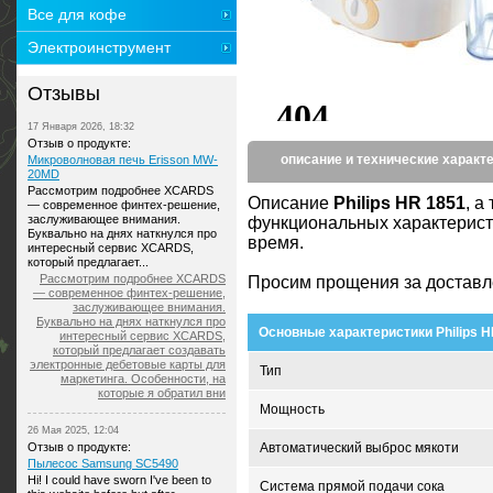
Все для кофе
Электроинструмент
Отзывы
17 Января 2026, 18:32
Отзыв о продукте:
описание и технические характ
Микроволновая печь Erisson MW-
20MD
Рассмотрим подробнее XCARDS
Описание
Philips HR 1851
, а
— современное финтех-решение,
заслуживающее внимания.
функциональных характерист
Буквально на днях наткнулся про
время.
интересный сервис XCARDS,
который предлагает...
Рассмотрим подробнее XCARDS
Просим прощения за доставл
— современное финтех-решение,
заслуживающее внимания.
Буквально на днях наткнулся про
Основные характеристики Philips H
интересный сервис XCARDS,
который предлагает создавать
электронные дебетовые карты для
Тип
маркетинга. Особенности, на
которые я обратил вни
Мощность
26 Мая 2025, 12:04
Отзыв о продукте:
Автоматический выброс мякоти
Пылесос Samsung SC5490
Hi! I could have sworn I've been to
Система прямой подачи сока