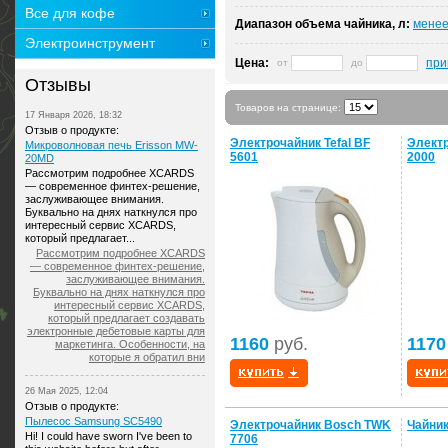
Все для кофе
Диапазон объема чайника, л:
менее
Электроинструмент
Цена:
при
от
до
Отзывы
Товаров на странице:
17 Января 2026, 18:32
Отзыв о продукте:
Электрочайник Tefal BF
Электр
Микроволновая печь Erisson MW-
5601
2000
20MD
Рассмотрим подробнее XCARDS
— современное финтех-решение,
заслуживающее внимания.
Буквально на днях наткнулся про
интересный сервис XCARDS,
который предлагает...
Рассмотрим подробнее XCARDS
— современное финтех-решение,
заслуживающее внимания.
Буквально на днях наткнулся про
интересный сервис XCARDS,
который предлагает создавать
электронные дебетовые карты для
1160
руб.
1170
маркетинга. Особенности, на
которые я обратил вни
26 Мая 2025, 12:04
Отзыв о продукте:
Пылесос Samsung SC5490
Электрочайник Bosch TWK
Чайник
Hi! I could have sworn I've been to
7706