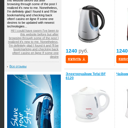
this website before but after
browsing through some of the post I
realized it's new to me. Nonetheless,
I'm definitely glad I found it and I'll be
bookmarking and checking back
often! casino en ligne If some one
desires to be updated with newest
technologies...
Hi! I could have sworn I've been to
this website before but after
browsing through some of the post I
realized it's new to me. Nonetheless,
I'm definitely glad I found it and I'll be
bookmarking and checking back
1240
руб.
1240
often! casino en ligne If some one
desire
Все отзывы
Электрочайник Tefal BF
Чайни
6120