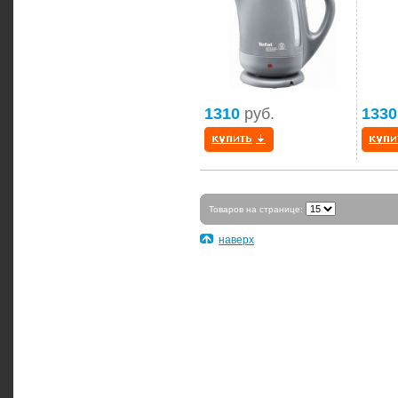
1310
руб.
1330
Товаров на странице:
наверх