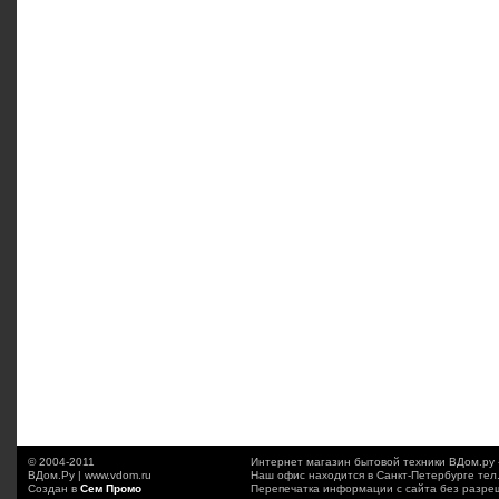
© 2004-2011
Интернет магазин бытовой техники ВДом.ру 
ВДом.Ру | www.vdom.ru
Наш офис находится в Санкт-Петербурге тел
Создан в
Сем Промо
Перепечатка информации с сайта без разре