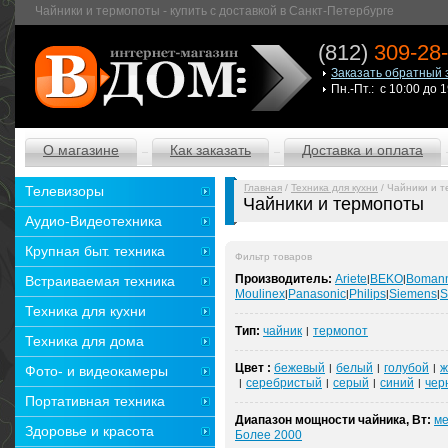
Чайники и термопоты - купить с доставкой в Санкт-Петербурге
(812)
309-28
Заказать обратный 
Пн.-Пт.: с 10:00 до 
О магазине
Как заказать
Доставка и оплата
Главная
/
Техника для кухни
/ Чайники и 
Телевизоры
Чайники и термопоты
Аудио-Видеотехника
Крупная быт. техника
Фильтр товаров
Производитель:
Ariete
BEKO
Boman
Встраиваемая техника
|
|
Moulinex
Panasonic
Philips
Siemens
S
|
|
|
|
Техника для кухни
Тип:
чайник
термопот
|
Техника для дома
Цвет :
бежевый
белый
голубой
ж
|
|
|
Фото- и видеокамеры
серебристый
серый
синий
чер
|
|
|
|
Портативная техника
Диапазон мощности чайника, Вт:
ме
Здоровье и красота
Более 2000