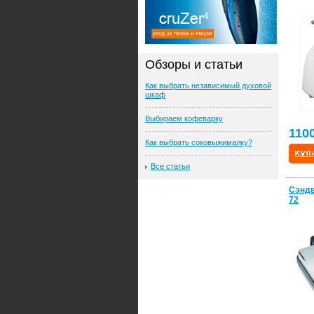
Обзоры и статьи
Как выбрать независимый духовой
шкаф
Выбираем кофеварку
110
Как выбрать соковыжималку?
Все статьи
Сэндв
72