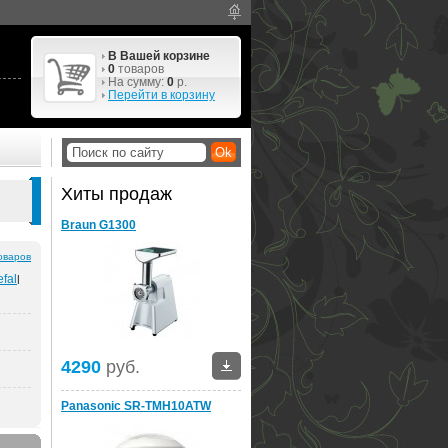
В Вашей корзине
0
товаров
На сумму:
0
р.
Перейти в корзину
Хиты продаж
Braun G1300
оваров
efal
|
4290
руб.
Panasonic SR-TMH10ATW