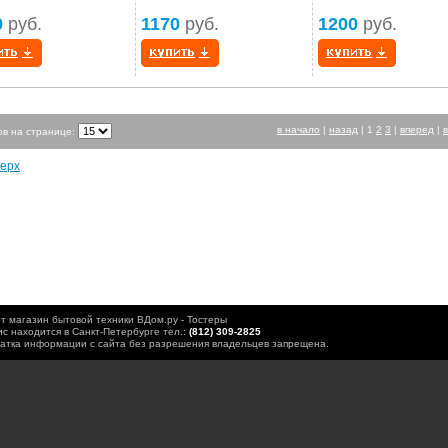
0
руб.
1170
руб.
1200
руб.
в начало
|
назад
|
1
2
3
|
вперед
|
ов на странице:
ерх
т магазин бытовой техники ВДом.ру - Тостеры
с находится в Санкт-Петербурге тел.:
(812) 309-2825
атка информации с сайта без разрешения владельцев запрещена.