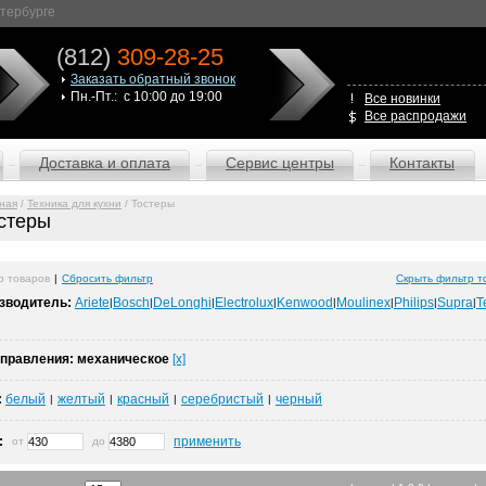
етербурге
(812)
309-28-25
Заказать обратный звонок
Пн.-Пт.: с 10:00 до 19:00
Все новинки
Все распродажи
Доставка и оплата
Сервис центры
Контакты
ная
/
Техника для кухни
/ Тостеры
стеры
р товаров
|
Сбросить фильтр
Скрыть фильтр т
зводитель:
Ariete
Bosch
DeLonghi
Electrolux
Kenwood
Moulinex
Philips
Supra
T
|
|
|
|
|
|
|
|
управления:
механическое
[x]
:
белый
желтый
красный
серебристый
черный
|
|
|
|
:
применить
от
до