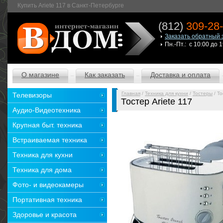
Купить Ariete 117 в Санкт-Петербурге
(812)
309-28
Заказать обратный 
Пн.-Пт.: с 10:00 до 
О магазине
Как заказать
Доставка и оплата
Главная
/
Техника для кухни
/
Тостеры
/ То
Телевизоры
Тостер Ariete 117
Аудио-Видеотехника
Крупная быт. техника
Встраиваемая техника
Техника для кухни
Техника для дома
Фото- и видеокамеры
Портативная техника
Здоровье и красота