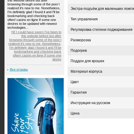
this website before but after
browsing through some of the post I
realized it's new to me. Nonetheless,
Экстра-подъём для маленьких ломти
I'm definitely glad I found it and I'll be
bookmarking and checking back
Тип управления
often! casino en ligne If some one
desires to be updated with newest
technologies...
Регулировка степени поджаривания
Hi! I could have sworn I've been to
this website before but after
browsing through some of the post I
Разморозка
realized it's new to me. Nonetheless,
I'm definitely glad I found it and I'll be
Подогрев
bookmarking and checking back
often! casino en ligne If some one
desire
Поддон для крошек
Все отзывы
Материал корпуса
Цвет
Гарантия
Инструкция на русском
Цена