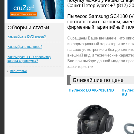
покупку можно у наших специ
Санкт-Петербурге: +7 (812) 3
Пылесос Samsung SC4180 (V
соответствии с законом, име
Обзоры и статьи
фирменный гарантийный тало
Как выбрать DVD плеер?
Обращаем Ваше внимание, что опис
информационный характер и не явл
Как выбрать пылесос?
на свое усмотрение и без дополни
внешний вид и технические характ
Как выбрать LCD-телевизор
Вас при выборе данной модели про
класса «премиум»?
характеристик.
Все статьи
Ближайшие по цене
Пылесос LG VK-70161ND
Пылес
RU