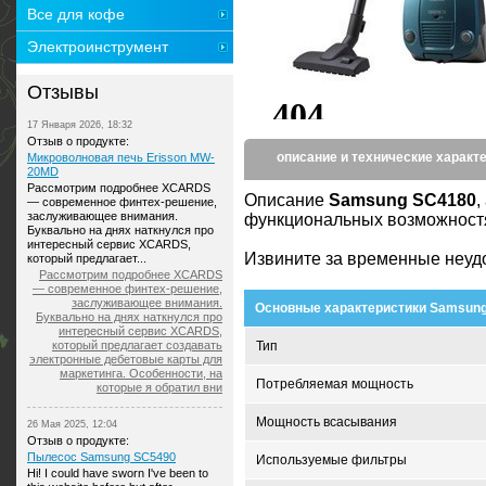
Все для кофе
Электроинструмент
Отзывы
17 Января 2026, 18:32
Отзыв о продукте:
описание и технические характ
Микроволновая печь Erisson MW-
20MD
Рассмотрим подробнее XCARDS
Описание
Samsung SC4180
,
— современное финтех-решение,
заслуживающее внимания.
функциональных возможностях
Буквально на днях наткнулся про
интересный сервис XCARDS,
Извините за временные неуд
который предлагает...
Рассмотрим подробнее XCARDS
— современное финтех-решение,
заслуживающее внимания.
Основные характеристики Samsun
Буквально на днях наткнулся про
интересный сервис XCARDS,
который предлагает создавать
Тип
электронные дебетовые карты для
маркетинга. Особенности, на
Потребляемая мощность
которые я обратил вни
Мощность всасывания
26 Мая 2025, 12:04
Отзыв о продукте:
Пылесос Samsung SC5490
Используемые фильтры
Hi! I could have sworn I've been to