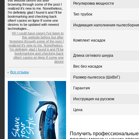
this website before but after
Регулировка мощности
browsing through some of the post I
realized it's new to me. Nonetheless,
I'm definitely glad I found it and I'll be
Тип трубок
bookmarking and checking back
often! casino en ligne If some one
desires to be updated with newest
Индикация наполнения пылесборни
technologies...
Hi! I could have sworn I've been to
this website before but after
Комплект насадок
browsing through some of the post I
realized it's new to me. Nonetheless,
I'm definitely glad I found it and I'll be
bookmarking and checking back
Длина сетевого шнура
often! casino en ligne If some one
desire
Вес без насадок
Все отзывы
Размер пылесоса (ШxВxГ)
Гарантия
Инструкция на русском
Цена
Получить профессиональные