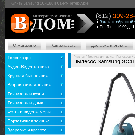
Купить Samsung SC4180 в Санкт-Петербурге
(812)
309-28
Заказать обратный 
Пн.-Пт.: с 10:00 до 
О магазине
Как заказать
Доставка и оплата
Главная
/
Техника для дома
/
Пылесосы
/
Телевизоры
Пылесос Samsung SC4
Аудио-Видеотехника
Крупная быт. техника
Встраиваемая техника
Техника для кухни
Техника для дома
Фото- и видеокамеры
Портативная техника
Здоровье и красота