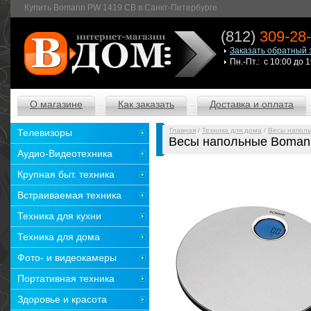
Купить Bomann PW 1419 CB в Санкт-Петербурге
(812)
309-28
Заказать обратный 
Пн.-Пт.: с 10:00 до 
О магазине
Как заказать
Доставка и оплата
Главная
/
Техника для дома
/
Весы напол
Телевизоры
Весы напольные Boman
Аудио-Видеотехника
Крупная быт. техника
Встраиваемая техника
Техника для кухни
Техника для дома
Фото- и видеокамеры
Портативная техника
Здоровье и красота