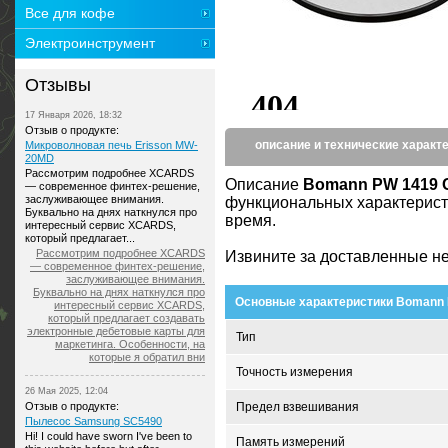
Все для кофе
Электроинструмент
Отзывы
17 Января 2026, 18:32
Отзыв о продукте:
описание и технические характ
Микроволновая печь Erisson MW-
20MD
Рассмотрим подробнее XCARDS
Описание
Bomann PW 1419
— современное финтех-решение,
заслуживающее внимания.
функциональных характерист
Буквально на днях наткнулся про
время.
интересный сервис XCARDS,
который предлагает...
Рассмотрим подробнее XCARDS
Извините за доставленные не
— современное финтех-решение,
заслуживающее внимания.
Буквально на днях наткнулся про
Основные характеристики Bomann
интересный сервис XCARDS,
который предлагает создавать
электронные дебетовые карты для
Тип
маркетинга. Особенности, на
которые я обратил вни
Точность измерения
26 Мая 2025, 12:04
Отзыв о продукте:
Предел взвешивания
Пылесос Samsung SC5490
Hi! I could have sworn I've been to
Память измерений