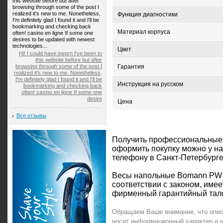
this website before but after
browsing through some of the post I
realized it's new to me. Nonetheless,
Функция диагностики
I'm definitely glad I found it and I'll be
bookmarking and checking back
Материал корпуса
often! casino en ligne If some one
desires to be updated with newest
technologies...
Цвет
Hi! I could have sworn I've been to
this website before but after
browsing through some of the post I
Гарантия
realized it's new to me. Nonetheless,
I'm definitely glad I found it and I'll be
Инструкция на русском
bookmarking and checking back
often! casino en ligne If some one
desire
Цена
Все отзывы
Получить профессиональные
оформить покупку можно у н
телефону в Санкт-Петербурге:
Весы напольные Bomann PW 
соответствии с законом, име
фирменный гарантийный тало
Обращаем Ваше внимание, что опи
носит информационный характер и 