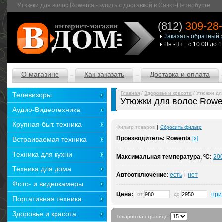
Утюжки для волос Rowenta - купить с доставкой в Санкт-Петербурге
(812)
309-28
Заказать обратный 
Пн.-Пт.: с 10:00 до 
О магазине
Как заказать
Доставка и оплата
Главная
/
Здоровье и красота
/ Утюжки дл
Телевизоры
Утюжки для волос Rowe
Аудио-Видеотехника
Крупная быт. техника
Фильтр товаров
|
Сбросить фильтр
Производитель:
Rowenta
[x]
Встраиваемая техника
Техника для кухни
Максимальная температура, ºC:
20
Техника для дома
Автоотключение:
есть
нет
|
Фото- и видеокамеры
Цена:
при
от
до
Портативная техника
Здоровье и красота
Товаров на странице: