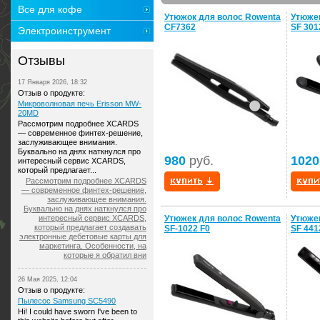
Все для кофе
Утюжок для волос Rowenta
Утюжек
CF7362
SF 301
Электроинструмент
Отзывы
17 Января 2026, 18:32
Отзыв о продукте:
Микроволновая печь Erisson MW-
20MD
Рассмотрим подробнее XCARDS
— современное финтех-решение,
заслуживающее внимания.
Буквально на днях наткнулся про
980
руб.
1020
интересный сервис XCARDS,
который предлагает...
Рассмотрим подробнее XCARDS
— современное финтех-решение,
заслуживающее внимания.
Буквально на днях наткнулся про
интересный сервис XCARDS,
Утюжек для волос Rowenta
Утюжек
который предлагает создавать
SF-1022 F0
SF 441
электронные дебетовые карты для
маркетинга. Особенности, на
которые я обратил вни
26 Мая 2025, 12:04
Отзыв о продукте:
Пылесос Samsung SC5490
Hi! I could have sworn I've been to