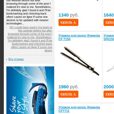
this website before but after
browsing through some of the post I
realized it's new to me. Nonetheless,
I'm definitely glad I found it and I'll be
bookmarking and checking back
1340
руб.
1640
often! casino en ligne If some one
desires to be updated with newest
technologies...
Hi! I could have sworn I've been to
this website before but after
browsing through some of the post I
Утюжек для волос Rowenta
Утюжек
realized it's new to me. Nonetheless,
CF 7150
SF615
I'm definitely glad I found it and I'll be
bookmarking and checking back
often! casino en ligne If some one
desire
Все отзывы
1960
руб.
2000
Утюжок для волос Rowenta
CF7711