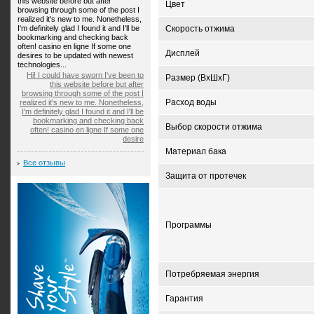
this website before but after
Цвет
browsing through some of the post I
realized it's new to me. Nonetheless,
I'm definitely glad I found it and I'll be
Скорость отжима
bookmarking and checking back
often! casino en ligne If some one
Дисплей
desires to be updated with newest
technologies...
Hi! I could have sworn I've been to
Размер (ВхШхГ)
this website before but after
browsing through some of the post I
Расход воды
realized it's new to me. Nonetheless,
I'm definitely glad I found it and I'll be
bookmarking and checking back
Выбор скорости отжима
often! casino en ligne If some one
desire
Материал бака
Все отзывы
Защита от протечек
Программы
Потребряемая энергия
Гарантия