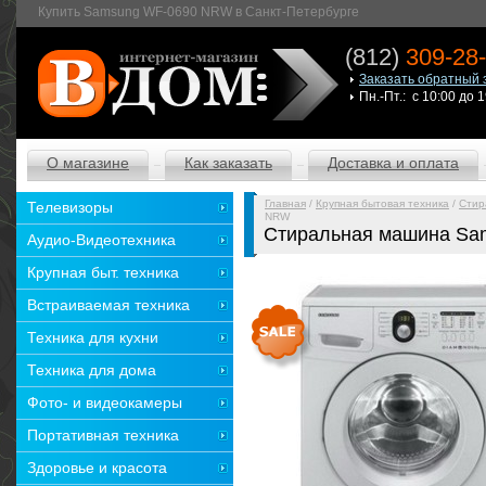
Купить Samsung WF-0690 NRW в Санкт-Петербурге
(812)
309-28
Заказать обратный 
Пн.-Пт.: с 10:00 до 
О магазине
Как заказать
Доставка и оплата
Главная
/
Крупная бытовая техника
/
Стир
Телевизоры
NRW
Стиральная машина S
Аудио-Видеотехника
Крупная быт. техника
Встраиваемая техника
Техника для кухни
Техника для дома
Фото- и видеокамеры
Портативная техника
Здоровье и красота