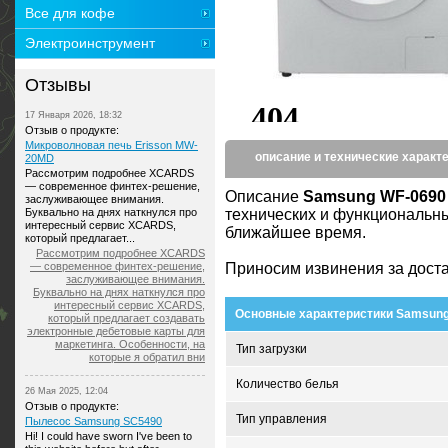
Все для кофе
Электроинструмент
Отзывы
17 Января 2026, 18:32
Отзыв о продукте:
Микроволновая печь Erisson MW-
описание и технические характ
20MD
Рассмотрим подробнее XCARDS
— современное финтех-решение,
Описание
Samsung WF-069
заслуживающее внимания.
Буквально на днях наткнулся про
технических и функциональны
интересный сервис XCARDS,
ближайшее время.
который предлагает...
Рассмотрим подробнее XCARDS
— современное финтех-решение,
Приносим извинения за дост
заслуживающее внимания.
Буквально на днях наткнулся про
интересный сервис XCARDS,
Основные характеристики Samsun
который предлагает создавать
электронные дебетовые карты для
маркетинга. Особенности, на
Тип загрузки
которые я обратил вни
Количество белья
26 Мая 2025, 12:04
Отзыв о продукте:
Тип управления
Пылесос Samsung SC5490
Hi! I could have sworn I've been to