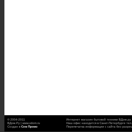
© 2004-2011
Интернет магазин бытовой техники ВДом.ру
ВДом.Ру | www.vdom.ru
Наш офис находится в Санкт-Петербурге тел
Создан в
Сем Промо
Перепечатка информации с сайта без разре