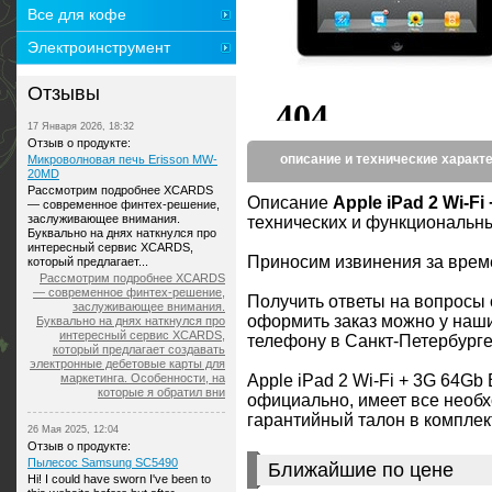
Все для кофе
Электроинструмент
Отзывы
17 Января 2026, 18:32
Отзыв о продукте:
описание и технические характ
Микроволновая печь Erisson MW-
20MD
Рассмотрим подробнее XCARDS
Описание
Apple iPad 2 Wi-Fi
— современное финтех-решение,
заслуживающее внимания.
технических и функциональны
Буквально на днях наткнулся про
интересный сервис XCARDS,
Приносим извинения за врем
который предлагает...
Рассмотрим подробнее XCARDS
— современное финтех-решение,
Получить ответы на вопросы
заслуживающее внимания.
оформить заказ можно у наши
Буквально на днях наткнулся про
интересный сервис XCARDS,
телефону в Санкт-Петербурге:
который предлагает создавать
электронные дебетовые карты для
маркетинга. Особенности, на
Apple iPad 2 Wi-Fi + 3G 64Gb
которые я обратил вни
официально, имеет все нео
гарантийный талон в комплек
26 Мая 2025, 12:04
Отзыв о продукте:
Пылесос Samsung SC5490
Ближайшие по цене
Hi! I could have sworn I've been to