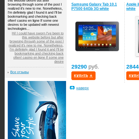
this website before but after
Samsung Galaxy Tab 10.1
Apple 
browsing through some of the post I
realized it's new to me. Nonetheless,
P7500 64Gb 3G white
white
I'm definitely glad I found it and I'll be
bookmarking and checking back
often! casino en ligne If some one
desires to be updated with newest
technologies...
Hi! I could have sworn I've been to
this website before but after
browsing through some of the post I
realized it's new to me. Nonetheless,
I'm definitely glad I found it and I'll be
bookmarking and checking back
often! casino en ligne If some one
desire
29290
руб.
2844
Все отзывы
наверх