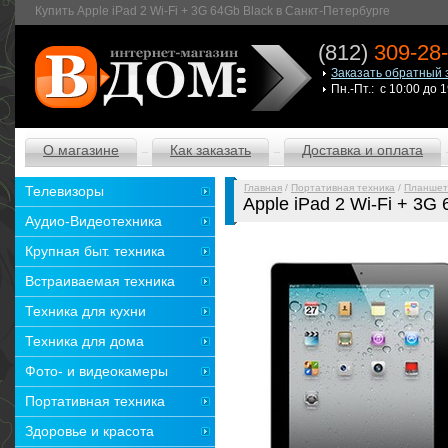
Купить Apple iPad 2 Wi-Fi + 3G 64Gb Black в Санкт-Петербурге
(812)
309-28
Заказать обратный 
Пн.-Пт.: с 10:00 до 
О магазине
Как заказать
Доставка и оплата
Главная
/
Портативная техника
/
Планшет
Телевизоры
Apple iPad 2 Wi-Fi + 3G
Аудио-Видеотехника
Крупная быт. техника
Встраиваемая техника
Техника для кухни
Техника для дома
Фото- и видеокамеры
Портативная техника
Здоровье и красота