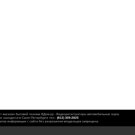
т магазин бытовой техники ВДом.ру - Видеорегистраторы автомобильные supra
с находится в Санкт-Петербурге тел.:
(812) 309-2825
атка информации с сайта без разрешения владельцев запрещена.