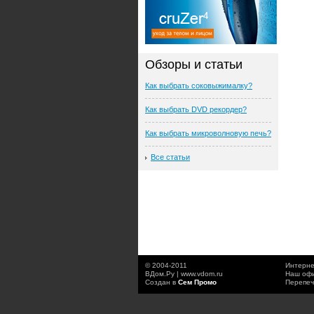
Обзоры и статьи
Как выбрать соковыжималку?
Как выбрать DVD рекордер?
Как выбрать микроволновую печь?
Все статьи
© 2004-2011
Интерне
ВДом.Ру | www.vdom.ru
Наш офи
Создан в
Сем Промо
Перепеч