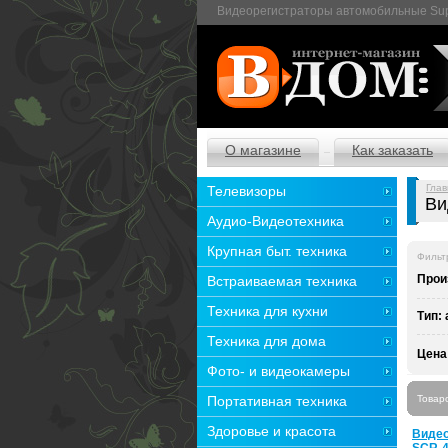
Видеорегистраторы автомобильные Supra
О магазине
Как заказать
Глав
Телевизоры
Ви
Аудио-Видеотехника
Крупная быт. техника
Фильт
Прои
Встраиваемая техника
Техника для кухни
Тип:
Техника для дома
Цена
Фото- и видеокамеры
Портативная техника
Товар
Здоровье и красота
Видео