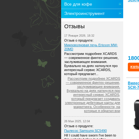
SCR-
Все для кофе
Электроинструмент
Отзывы
17 Января 2026, 18:32
Отзыв о продукте:
Микроволновая печь Erisson MW-
20MD
Рассмотрим подробнее XCARDS
180
— современное финтех-решение,
заслуживающее внимания.
Буквально на днях наткнулся про
интересный сервис XCARDS,
который предлагает...
Рассмотрим подробнее XCARDS
— современное финтех-решение,
Видео
заслуживающее внимания.
SCR-
Буквально на днях наткнулся про
интересный сервис XCARDS,
который предлагает создавать
электронные дебетовые карты для
маркетинга. Особенности, на
которые я обратил вни
26 Мая 2025, 12:04
Отзыв о продукте:
Пылесос Samsung SC5490
Hi! I could have sworn I've been to