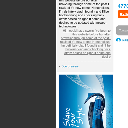
this website before but after
browsing through some of the post I
477
realized it's new to me. Nonetheless,
I'm definitely glad I found it and I'll be
bookmarking and checking back
often! casino en ligne If some one
desires to be updated with newest
technologies...
Hi! I could have sworn I've been to
Товар
this website before but after
browsing through some of the post I
нав
realized it's new to me. Nonetheless,
I'm definitely glad I found it and I'll be
bookmarking and checking back
often! casino en ligne If some one
desire
Все отзывы