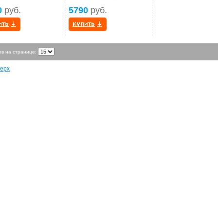
0
руб.
5790
руб.
ов на странице:
ерх