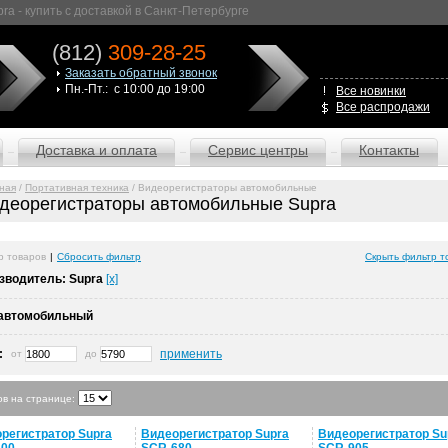
 - купить с доставкой в Санкт-Петербурге
(812)
309-28-25
Заказать обратный звонок
Пн.-Пт.: с 10:00 до 19:00
Все новинки
Все распродажи
Доставка и оплата
Сервис центры
Контакты
ная
/
Портативная техника
/ Видеорегистраторы автомобильные
деорегистраторы автомобильные Supra
р товаров
|
Сбросить фильтр
Скрыть фильтр т
зводитель:
Supra
[x]
автомобильный
:
применить
от
до
ов на странице:
регистратор Supra
Видеорегистратор Supra
Видеорегистратор Su