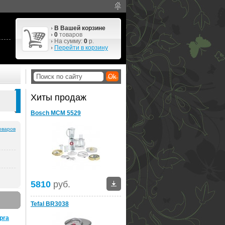
В Вашей корзине
0
товаров
На сумму:
0
р.
Перейти в корзину
Хиты продаж
Bosch MCM 5529
оваров
5810
руб.
Tefal BR3038
pra