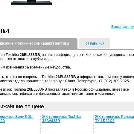
Версия для пе
писание и технические характеристики
отзывы (0)
ние
Toshiba 26EL833RB
, а также информация о технических и функциональны
ностях готовится к публикации.
им извинения за временные неудобства.
ть ответы на вопросы о
Toshiba 26EL833RB
и оформить заказ можно у наших
листов отдела продаж по телефону в Санкт-Петербурге: +7 (812) 309-2825.
евизор Toshiba 26EL833RB поставляется в Россию официально, имеет все
димые сертификаты и фирменный гарантийный талон в комплекте.
ижайшие по цене
левизор Sony KDL-
ЖК-телевизор Toshiba
ЖК-телевизор Panaso
320
32AV833R
TX-LR32C3