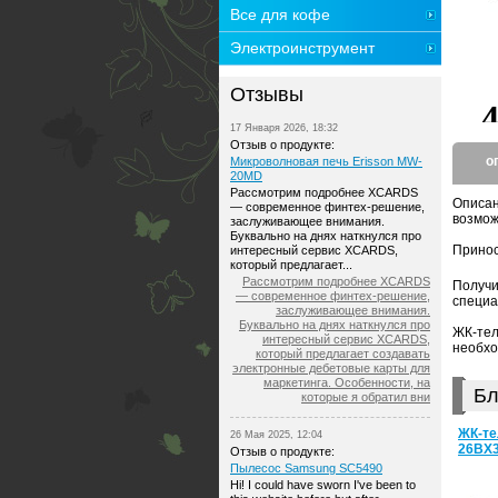
Все для кофе
Электроинструмент
Отзывы
17 Января 2026, 18:32
Отзыв о продукте:
о
Микроволновая печь Erisson MW-
20MD
Рассмотрим подробнее XCARDS
Описа
— современное финтех-решение,
возмож
заслуживающее внимания.
Буквально на днях наткнулся про
Принос
интересный сервис XCARDS,
который предлагает...
Рассмотрим подробнее XCARDS
Получи
— современное финтех-решение,
специа
заслуживающее внимания.
Буквально на днях наткнулся про
ЖК-тел
интересный сервис XCARDS,
необхо
который предлагает создавать
электронные дебетовые карты для
маркетинга. Особенности, на
Бл
которые я обратил вни
ЖК-те
26 Мая 2025, 12:04
26BX
Отзыв о продукте:
Пылесос Samsung SC5490
Hi! I could have sworn I've been to