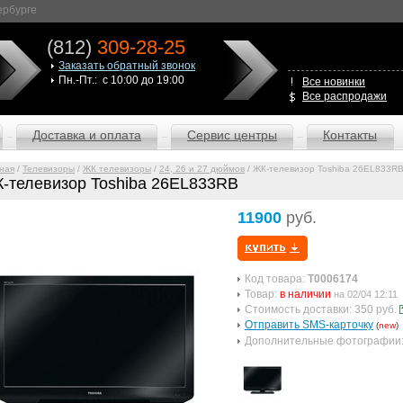
ербурге
(812)
309-28-25
Заказать обратный звонок
Пн.-Пт.: с 10:00 до 19:00
Все новинки
Все распродажи
Доставка и оплата
Сервис центры
Контакты
ная
/
Телевизоры
/
ЖК телевизоры
/
24, 26 и 27 дюймов
/ ЖК-телевизор Toshiba 26EL833R
-телевизор Toshiba 26EL833RB
11900
руб.
Код товара:
T0006174
Товар:
в наличии
на 02/04 12:11
Стоимость доставки: 350 руб.
Отправить SMS-карточку
(
new
)
Дополнительные фотографии