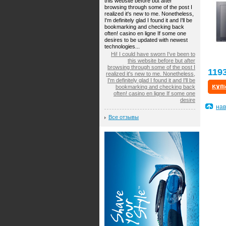
this website before but after
browsing through some of the post I
realized it's new to me. Nonetheless,
I'm definitely glad I found it and I'll be
bookmarking and checking back
often! casino en ligne If some one
desires to be updated with newest
technologies...
Hi! I could have sworn I've been to
this website before but after
browsing through some of the post I
119
realized it's new to me. Nonetheless,
I'm definitely glad I found it and I'll be
bookmarking and checking back
often! casino en ligne If some one
desire
нав
Все отзывы