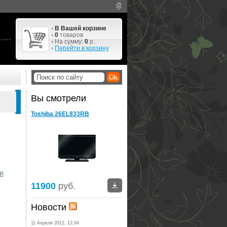
В Вашей корзине
0
товаров
На сумму:
0
р.
Перейти в корзину
B
Вы смотрели
Toshiba 26EL833RB
11900
руб.
:
Новости
11 Апреля 2012, 12:04