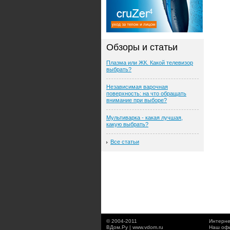
Обзоры и статьи
Плазма или ЖК. Какой телевизор
выбрать?
Независимая варочная
поверхность: на что обращать
внимание при выборе?
Мультиварка - какая лучшая,
какую выбрать?
Все статьи
© 2004-2011
Интерне
ВДом.Ру | www.vdom.ru
Наш офи