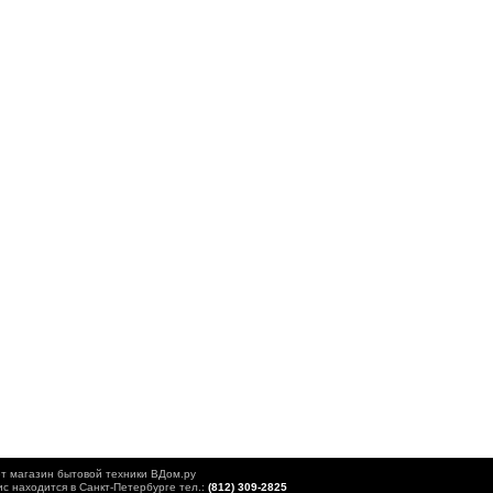
т магазин бытовой техники ВДом.ру
с находится в Санкт-Петербурге тел.:
(812) 309-2825