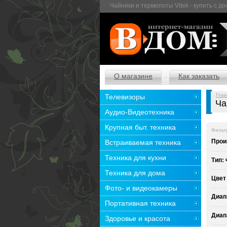
Чайники и термопоты Vitek - купить с д
О магазине
Как заказать
Глав
Телевизоры
Ча
Аудио-Видеотехника
Крупная быт. техника
Фильт
Прои
Встраиваемая техника
Техника для кухни
Тип:
Техника для дома
Цвет
Фото- и видеокамеры
Диап
Портативная техника
Диап
Здоровье и красота