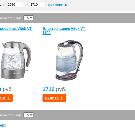
:
применить
от
до
ов на странице:
рочайник Vitek VT-
Электрочайник Vitek VT-
1102
0
руб.
1710
руб.
ов на странице:
ерх