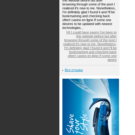
this website before but after
browsing through some of the post I
realized it's new to me. Nonetheless,
I'm definitely glad I found it and I'll be
bookmarking and checking back
often! casino en ligne If some one
desires to be updated with newest
technologies...
Hi! I could have sworn I've been to
this website before but after
browsing through some of the post I
realized it's new to me. Nonetheless,
I'm definitely glad I found it and I'll be
bookmarking and checking back
often! casino en ligne If some one
desire
Все отзывы