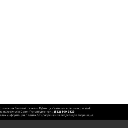
т магазин бытовой техники ВДом.ру - Чайники и термопоты vitek
с находится в Санкт-Петербурге тел.:
(812) 309-2825
атка информации с сайта без разрешения владельцев запрещена.