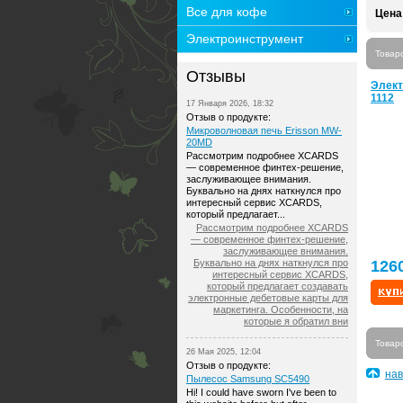
Все для кофе
Цена
Электроинструмент
Товар
Отзывы
Элект
1112
17 Января 2026, 18:32
Отзыв о продукте:
Микроволновая печь Erisson MW-
20MD
Рассмотрим подробнее XCARDS
— современное финтех-решение,
заслуживающее внимания.
Буквально на днях наткнулся про
интересный сервис XCARDS,
который предлагает...
Рассмотрим подробнее XCARDS
— современное финтех-решение,
заслуживающее внимания.
Буквально на днях наткнулся про
126
интересный сервис XCARDS,
который предлагает создавать
электронные дебетовые карты для
маркетинга. Особенности, на
которые я обратил вни
Товар
26 Мая 2025, 12:04
Отзыв о продукте:
нав
Пылесос Samsung SC5490
Hi! I could have sworn I've been to