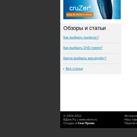
Обзоры и статьи
Как выбрать пылесос?
Как выбрать DVD плеер?
Какую выбрать мясорубку?
Все статьи
© 2004-2011
Интерне
ВДом.Ру | www.vdom.ru
Наш офи
Создан в
Сем Промо
Перепеч