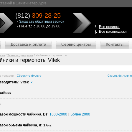
оставкой в Санкт-Петербурге
(812)
309-28-25
Заказать обратный звонок
Пн.-Пт.: с 10:00 до 19:00
Все новинки
Все распродажи
Доставка и оплата
Сервис центры
Контакты
ная
/
Техника для кухни
/ Чайники и термопоты
йники и термопоты Vitek
р товаров
|
Сбросить фильтр
Скрыть фильтр т
зводитель:
Vitek
[x]
чайник
 :
азон мощности чайника, Вт:
1600-2000
Более 2000
|
азон объема чайника, л:
1,6-2