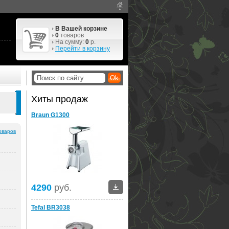
В Вашей корзине
0
товаров
На сумму:
0
р.
Перейти в корзину
Хиты продаж
Braun G1300
оваров
4290
руб.
Tefal BR3038